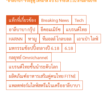
“อาลีบาบา”รวยอู้ฟู่ ไตรมาส 4 ปี 63 รายได้ 1.02 ล้านล้านบาท
แท็กที่เกี่ยวข้อง
Breaking News
Tech
อาลีบาบา กรุ๊ป
อีคอมเมิร์ซ
แบรนด์ไทย
HARNN
หาญ
ทีมอลล์ โกลบอล
เถาเป่า ไลฟ์
มหกรรมช้อปปิ้งกลางปี 6.18
6.18
กลยุทธ์ Omnichannel
แบรนด์ไทยชั้นนำระดับโลก
ผลิตภัณฑ์อาหารเสริมคู่คนไทย FITNÈ
แพลตฟอร์มไลฟ์สตรีมในเครืออาลีบาบา