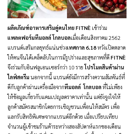
ผลิตภัณฑ์อาหารเสริมคู่คนไทย FITNÈ
เข้าร่วม
แพลตฟอร์มทีมอลล์ โกลบอล
เมื่อเดือนสิงหาคม 2562
แบรนด์เสริมกลยุทธ์แน่นช่วง
เทศกาล 6.18
หวังเปิดตลาด
ให้คนจีนได้เคล็ดลับในการมีรูปร่างและสุขภาพที่ดี
FITNÈ
จึงร่วมกับอินฟลูเอนเซอร์กว่า 10 ราย
โปรโมตสินค้าผ่าน
ไลฟ์สตรีม
นอกจากนี้ แบรนด์ยังมีการสร้างความสัมพันธ์ที่
ดีกับลูกค้าผ่านเครื่องมือจาก
ทีมอลล์ โกลบอล
ที่ไม่เพียง
ให้ข้อมูลเกี่ยวกับแคมเปญลดราคาเท่านั้น แต่ยังจูงใจให้
ลูกค้าสมัครสมาชิกโดยการเชิญชวนเพื่อนให้สมัคร เพื่อ
แลกรับสิทธิพิเศษจากแบรนด์อีกด้วย เมื่อเปรียบเทียบ
จำนวนผู้เข้าชมร้านค้าระหว่างสองสัปดาห์แรกของเดือน