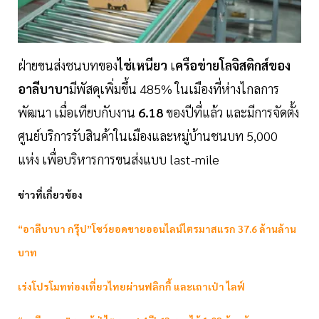
ฝ่ายขนส่งชนบทของ
ไช่เหนียว
เ
ครือข่ายโลจิสติกส์ของ
อาลีบาบา
มีพัสดุเพิ่มขึ้น 485% ในเมืองที่ห่างไกลการ
พัฒนา เมื่อเทียบกับงาน
6.18
ของปีที่แล้ว และมีการจัดตั้ง
ศูนย์บริการรับสินค้าในเมืองและหมู่บ้านชนบท 5,000
แห่ง เพื่อบริหารการขนส่งแบบ last-mile
ข่าวที่เกี่ยวข้อง
“อาลีบาบา กรุ๊ป”โชว์ยอดขายออนไลน์ไตรมาสแรก 37.6 ล้านล้าน
บาท
เร่งโปรโมทท่องเที่ยวไทยผ่านฟลิกกี้ และเถาเป่า ไลฟ์