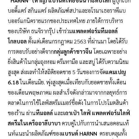
“
HARNN” (หาญ) แบรนด์ไทยชั้นนำระดับโลก
ผู้บุกเบิก
บอดี้แคร์ สกินแคร์ ผลิตภัณฑ์สปาและอโรมาเธอราพีแบ
บออร์แกนิครายแรกของประเทศไทย ภายใต้การบริหาร
ของบริษัท ธนจิรากรุ๊ป เข้าร่วม
แพลตฟอร์มทีมอลล์
โกลบอล
ตั้งแต่เดือนกรกฎาคม 2563 ที่ผ่านมา โดยได้รับ
การตอบรับอย่างดีจาก
กลุ่มลูกค้าชาวจีน
โดยเฉพาะอย่าง
ยิ่งสินค้าในกลุ่มถุงหอม ครีมทามือ และสบู่ ได้รับความนิยม
สูงสุด ส่งผลทำให้สถิติยอดขาย 5 วันของการจัด
แคมเปญ
6.18
ในเดือนมิย. พุ่งสูงสุดเมื่อเทียบกับยอดขายทั้งเดือน
ของเดือนพฤษภาคม ผลสำเร็จดังกล่าวมาจากกลยุทธ์การ
ตลาดในการใช้ไลฟ์สตรีมเมอร์ชื่อดัง ในการโปรโมตสินค้า
ของร้าน ผ่าน
ทีมอลล์
และ
เถาเป่า ไลฟ์ แพลตฟอร์มไลฟ์
สตรีมในเครืออาลีบาบา
ควบคู่ไปกับการนำเสนอคอนเท้
นท์แนะนำผลิตภัณฑ์ของ
แบรนด์ HARNN
ครอบคลุมทั้ง