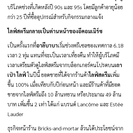
บริโภคช่วงที่เกิดหลังปี 90s และ 95s โดยมีลูกค้าอายุน้อย
กว่า 25 ปีที่ซื้ออุปกรณ์สำหรับกิจกรรมกลางแจ้ง
ไลฟ์สตรีมกลายเป็นด่านหน้าของอีคอมเมิร์ซ
เป็นครั้งแรกที่
อาลีบาบา
เริ่มช่วงพรีเซลของเทศกาล 6.18
เวลา 2 ทุ่ม แทนที่จะเป็นเวลาเที่ยงคืน ทำให้ผู้บริโภคมี
เวลาเตรียมตัวดูไลฟ์สตรีมจากบล็อกเกอร์คนโปรดบน
เถา
เป่า ไลฟ์
ในปีนี้ ยอดขายที่ได้จากร้านค้า
ไลฟ์สตรีม
เพิ่ม
ขึ้น 100% เมื่อเทียบกับปีก่อนหน้า และมีร้านค้าที่มียอด
ขายจากไลฟ์ตรีมถึง 10 ล้านหยวน หรือประมาณ 49 ล้าน
บาท เพิ่มขึ้น 2 เท่า ได้แก่ แบรนด์ Lancôme และ Estée
Lauder
ธุรกิจหน้าร้าน Bricks-and-mortar ล้วนได้ประโยชน์จาก