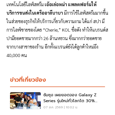
เทคโนโลยีไลฟ์สตรีม
เอ้อเล่อหม่า แพลตฟอร์มให้
บริการขนส่งในเครืออาลีบาบา
มีการใช้ไลฟ์สตรีมมากขึ้น
ในส่วยของธุรกิจให้บริการเกี่ยวกับความงาม ได้แก่ สปา มี
การไลฟ์ขายของโดย “Cherie,” KOL ชื่อดัง ทำให้แบรนด์ส
ปามียอดขายมากกว่า 26 ล้านหยวน ซึ่งมากกว่ายอดขาย
จากบางสาขาของร้าน อีกทั้งแบรนด์ยังได้ลูกค้าใหม่ถึง
40,000 คน
ข่าวที่เกี่ยวข้อง
ซัมซุง เผยยอดจอง Galaxy Z
Series รุ่นใหม่ทั่วโลกโต 30%
เกาหลีใต้แตะ 1.44 ล้านเครื่อง
07 ส.ค. 2569 | 10:02 น.