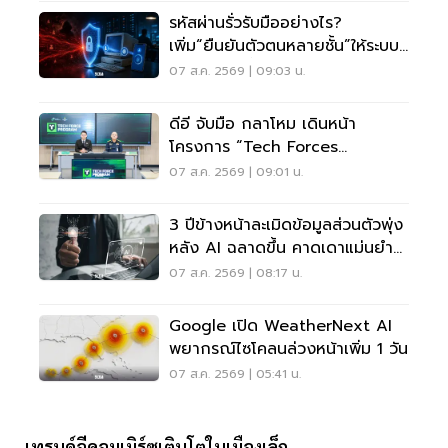
รหัสผ่านรั่วรับมืออย่างไร?
เพิ่ม“ยืนยันตัวตนหลายชั้น”ให้ระบบ
เดิม ไม่ต้องรื้อใหม่
07 ส.ค. 2569 | 09:03 น.
ดีอี จับมือ กลาโหม เดินหน้า
โครงการ “Tech Forces
Program”
07 ส.ค. 2569 | 09:01 น.
3 ปีข้างหน้าละเมิดข้อมูลส่วนตัวพุ่ง
หลัง AI ฉลาดขึ้น คาดเดาแม่นยำ
กว่าเดิม
07 ส.ค. 2569 | 08:17 น.
Google เปิด WeatherNext AI
พยากรณ์ไซโคลนล่วงหน้าเพิ่ม 1 วัน
07 ส.ค. 2569 | 05:41 น.
เทรนด์อีคอมเมิร์ซเติบโตในเมืองเล็ก