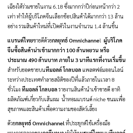
เฉียงใต้ร่วมขายในงาน 6.18 ซึ่งมากกว่าปีก่อนหน้ากว่า 2
เท่า ทำให้ผู้บริโภคจีนเลือกช้อปสินค้าได้มากกว่า 13 ล้าน
อย่าง รวมสินค้าใหม่ที่เปิดตัวในงานจำนวน 1.4 ล้านชิ้น
แบรนด์ไทย
ขายดีด้วย
กลยุทธ์ Omnichanne
l
ผู้บริโภค
จีนซื้อสินค้านำเข้ามากกว่า 100 ล้านหยวน หรือ
ประมาณ 490 ล้านบาท ภายใน 3 นาทีแรกที่งานเริ่มขึ้น
สำหรับยอดขายบน
ทีมอลล์ โกลบอล
แพลตฟอ์มออนไลน์
ระหว่างประเทศทำลายสถิติของปีที่แล้วภายในเวลา 8
ชั่วโมง
ทีมอลล์ โกลบอล
รายงานสินค้านำเข้าขายดี อาทิ
ผลิตภัณฑ์เกี่ยวกับเส้นผม น้ำหอมแบรนด์ niche ขนมเพื่อ
สุขภาพและสินค้าเพื่อความงามของสัตว์เลี้ยง
ด้วย
กลยุทธ์ Omnichannel
ที่ประยุกต์ใช้เครื่องมือ
ทางการตลาดของ
อาลีบาบา
ทำให้
แบรนด์ไทย
บน
ทีมอลล์