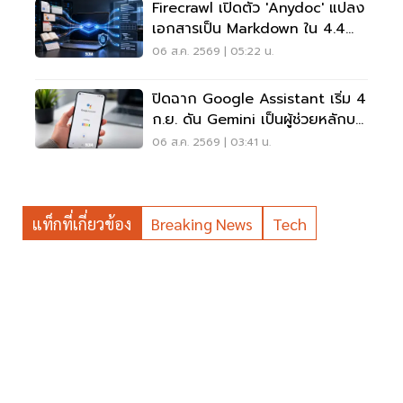
Firecrawl เปิดตัว 'anydoc' แปลง
เอกสารเป็น Markdown ใน 4.4
มิลลิวินาที
06 ส.ค. 2569 | 05:22 น.
ปิดฉาก Google Assistant เริ่ม 4
ก.ย. ดัน Gemini เป็นผู้ช่วยหลักบน
Android
06 ส.ค. 2569 | 03:41 น.
แท็กที่เกี่ยวข้อง
Breaking News
Tech