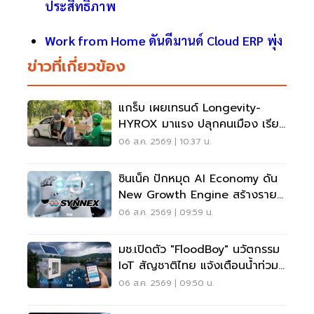
ประสิทธิภาพ
Work from Home ดันดีมานด์ Cloud ERP พุ่ง
ข่าวที่เกี่ยวข้อง
แกร็บ เผยเทรนด์ Longevity-
HYROX มาแรง ปลุกคนเมือง เรียก
รถไปสวนโต 5 เท่า
06 ส.ค. 2569 | 10:37 น.
ซินเน็ค ปักหมุด AI Economy ดัน
New Growth Engine สร้างราย
ได้ประจำ
06 ส.ค. 2569 | 09:59 น.
มช.เปิดตัว "FloodBoy" นวัตกรรม
IoT สัญชาติไทย แจ้งเตือนน้ำท่วม
เรียลไทม์
06 ส.ค. 2569 | 09:50 น.