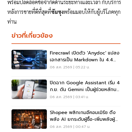
พร้อมปลดล็อคข้อจำกัดด้านระยะทางและเวลา กับบริการ
หลังการขายที่ดีที่สุดที่
ซัมซุง
พร้อมมอบให้กับผู้บริโภคทุก
ท่าน
ข่าวที่เกี่ยวข้อง
Firecrawl เปิดตัว 'anydoc' แปลง
เอกสารเป็น Markdown ใน 4.4
มิลลิวินาที
06 ส.ค. 2569 | 05:22 น.
ปิดฉาก Google Assistant เริ่ม 4
ก.ย. ดัน Gemini เป็นผู้ช่วยหลักบน
Android
06 ส.ค. 2569 | 03:41 น.
Shopee พลิกเกมอีคอมเมิร์ซ ดึง
พลัง AI ยกระดับผู้ซื้อ-เพิ่มพลังผู้
ขาย
06 ส.ค. 2569 | 00:47 น.