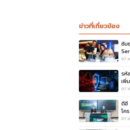
ข่าวที่เกี่ยวข้อง
ซัม
Ser
เกา
07 ส.
รหั
เพิ
เดิม
07 ส.
ดีอ
โคร
Pr
07 ส.