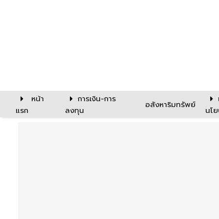
หน้า
การเงิน-การ
อสังหาริมทรัพย์
แรก
ลงทุน
นโย