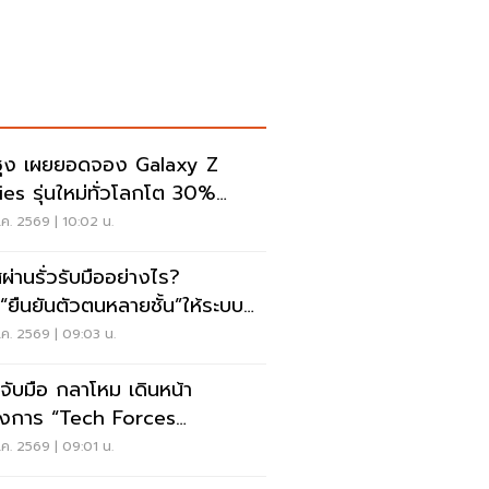
ซุง เผยยอดจอง Galaxy Z
ies รุ่นใหม่ทั่วโลกโต 30%
หลีใต้แตะ 1.44 ล้านเครื่อง
ค. 2569 | 10:02 น.
สผ่านรั่วรับมืออย่างไร?
่ม“ยืนยันตัวตนหลายชั้น”ให้ระบบ
 ไม่ต้องรื้อใหม่
ค. 2569 | 09:03 น.
ี จับมือ กลาโหม เดินหน้า
งการ “Tech Forces
ogram”
ค. 2569 | 09:01 น.