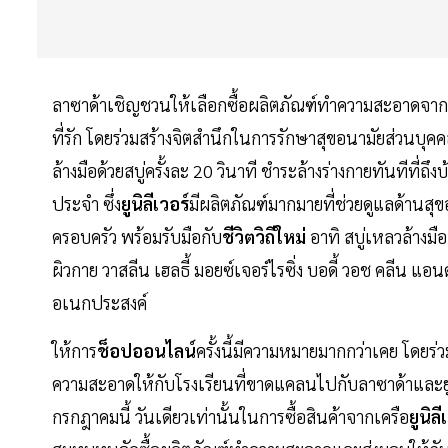
ลาซาด้าเชิญชวนให้เลือกซื้อผลิตภัณฑ์ทำความสะอาดจาก
ที่รัก โดยร่วมสร้างจิตสำนึกในการรักษาสุขอนามัยส่วนบุคคล
ล้างมือด้วยสบู่ครั้งละ 20 วินาที ชำระล้างร่างกายทันทีที่ถ
ประจำ ซึ่ง
ยูนิลีเวอร์
มีผลิตภัณฑ์มากมายที่ช่วยดูแลด้าน
ครอบครัว พร้อมรับมือกับ
ชีวิตวิถีใหม่
อาทิ สบู่เหลวล้างมื
ผิวกาย วาสลีน เฮลธี้ มอยซ์เจอร์ไรซิ่ง บอดี้ วอช คลีน แ
อเนกประสงค์
ให้การ
ช็อปออนไลน์
ครั้งนี้มีความหมายมากกว่าเคย โดยร
ความสะอาดให้กับโรงเรียนที่ขาดแคลนไปกับลาซาด้าและยู
กรกฎาคมนี้ วันเดียวเท่านั้นในการซื้อสินค้าจากเครือ
ยูนิลี