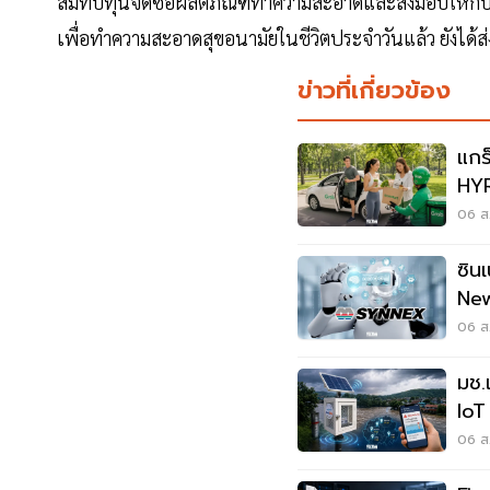
สมทบทุนจัดซื้อผลิตภัณฑ์ทำความสะอาดและส่งมอบให้กับ
เพื่อทำความสะอาดสุขอนามัยในชีวิตประจำวันแล้ว ยังได้ส่ง
ข่าวที่เกี่ยวข้อง
แกร
HYR
รถไ
06 ส.
ซิน
New
ประ
06 ส.
มช.
IoT
ยลไ
06 ส.