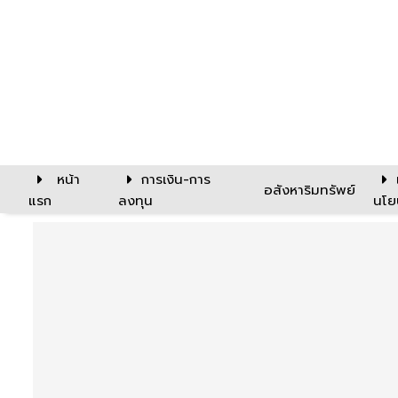
หน้า
การเงิน-การ
อสังหาริมทรัพย์
แรก
ลงทุน
นโย