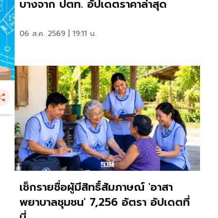
บางจาก ปตท. อัปเดตราคาล่าสุด
06 ส.ค. 2569 | 19:11 น.
เช็กรายชื่อผู้มีสิทธิ์สัมภาษณ์ 'อาสา
พยาบาลชุมชน' 7,256 อัตรา อัปเดตที่
นี่