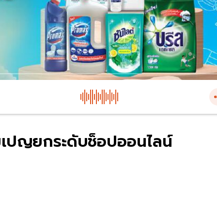
แคมเปญยกระดับช็อปออนไลน์