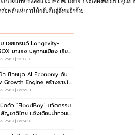
โรงเรียนที่ขาดแคลน อย่าพลาด! นอกจากจะได้ผลิตภัณฑ์มีคุณภ
ต่อพลังแห่งการให้กลับคืนสู่สังคมอีกด้วย
็บ เผยเทรนด์ Longevity-
OX มาแรง ปลุกคนเมือง เรียก
ปสวนโต 5 เท่า
ค. 2569 | 10:37 น.
เน็ค ปักหมุด AI Economy ดัน
 Growth Engine สร้างรายได้
จำ
ค. 2569 | 09:59 น.
เปิดตัว "FloodBoy" นวัตกรรม
 สัญชาติไทย แจ้งเตือนน้ำท่วมเรี
ทม์
ค. 2569 | 09:50 น.