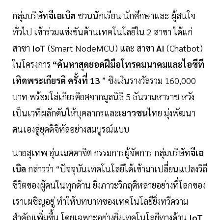
กลุ่มบริษัท
จีเอเบิล
ชวนนักเรียน นักศึกษาและ ผู้สนใจ
ทั่วไป เข้าร่วมแข่งขันด้านเทคโนโลยีใน 2 สาขา ได้แก่
สาขา
IoT
(Smart NodeMCU) และ สาขา
AI
(Chatbot)
ในโครงการ
“ค้นหาสุดยอดฝีมือโทรคมนาคมและไอซีที
เทิดพระเกียรติ ครั้งที่ 13
” ชิงเงินรางวัลรวม 160,000
บาท พร้อมโล่เกียรติยศจากมูลนิธิ 5 ธันวามหาราช หวัง
เป็นเวทีผลักดันให้บุคลากรและ
เยาวชน
ไทย มุ่งพัฒนา
ตนเองสู่ยุคดิจิทัลอย่างสมบูรณ์แบบ
นายสุเทพ อุ่นเมตตาจิต กรรมการผู้จัดการ กลุ่มบริษัท
จีเอ
เบิล
กล่าวว่า “ปัจจุบันเทคโนโลยีได้เข้ามาเปลี่ยนแปลงวิถี
ชีวิตของผู้คนในทุกด้าน ยิ่งภาวะวิกฤติหลายอย่างที่โลกของ
เราเผชิญอยู่ ทำให้บทบาทของเทคโนโลยียิ่งทวีความ
สำคัญเพิ่มขึ้น โดยเฉพาะอย่างยิ่งเทคโนโลยีทางด้าน
IoT