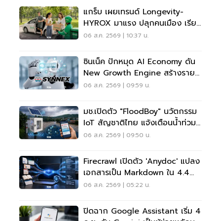
แกร็บ เผยเทรนด์ Longevity-
HYROX มาแรง ปลุกคนเมือง เรียก
รถไปสวนโต 5 เท่า
06 ส.ค. 2569 | 10:37 น.
ซินเน็ค ปักหมุด AI Economy ดัน
New Growth Engine สร้างราย
ได้ประจำ
06 ส.ค. 2569 | 09:59 น.
มช.เปิดตัว "FloodBoy" นวัตกรรม
IoT สัญชาติไทย แจ้งเตือนน้ำท่วม
เรียลไทม์
06 ส.ค. 2569 | 09:50 น.
Firecrawl เปิดตัว 'anydoc' แปลง
เอกสารเป็น Markdown ใน 4.4
มิลลิวินาที
06 ส.ค. 2569 | 05:22 น.
ปิดฉาก Google Assistant เริ่ม 4