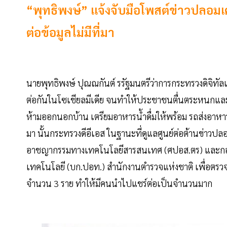
“พุทธิพงษ์” แจ้งจับมือโพสต์ข่าวปลอมเค
ต่อข้อมูลไม่มีที่มา
นายพุทธิพงษ์ ปุณณกันต์ รรัฐมนตรีว่าการกระทรวงดิจิทัลเพ
ต่อกันในโซเชียลมีเดีย จนทำให้ประชาชนตื่นตระหนกและเ
ห้ามออกนอกบ้าน เตรียมอาหารน้ำดื่มให้พร้อม รถส่งอาห
มา นั้นกระทรวงดีอีเอส ในฐานะที่ดูแลศูนย์ต่อต้านข่าวปล
อาชญากรรมทางเทคโนโลยีสารสนเทศ (ศปอส.ตร) และกอง
เทคโนโลยี (บก.ปอท.) สำนักงานตำรวจแห่งชาติ เพื่อตร
จำนวน 3 ราย ทำให้มีคนนำไปแชร์ต่อเป็นจำนวนมาก