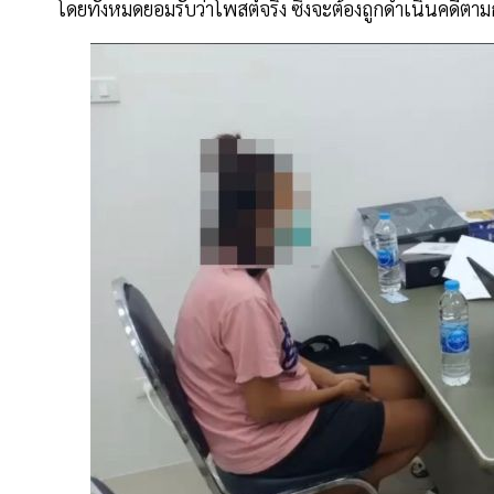
โดยทั้งหมดยอมรับว่าโพสต์จริง ซึ่งจะต้องถูกดำเนินคดีต