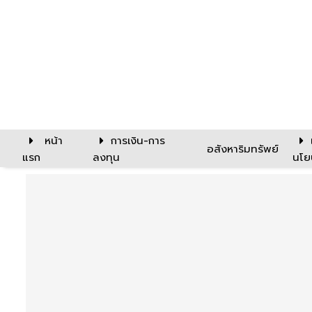
หน้า
การเงิน-การ
อสังหาริมทรัพย์
แรก
ลงทุน
นโย