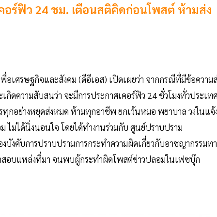
อร์ฟิว 24 ชม. เตือนสติคิดก่อนโพสต์ ห้ามส่ง
ื่อเศรษฐกิจและสังคม (ดีอีเอส) เปิดเผยว่า จากกรณีที่มีข้อความส
กิดความสับสนว่า จะมีการประกาศเคอร์ฟิว 24 ชั่วโมงทั่วประเท
ารทุกอย่างหยุดส่งหมด ห้ามทุกอาชีพ ยกเว้นหมอ พยาบาล วงในแจ้
อม ไม่ได้นิ่งนอนใจ โดยได้ทำงานร่วมกับ ศูนย์ปราบปราม
บังคับการปราบปรามการกระทำความผิดเกี่ยวกับอาชญากรรมทา
วจสอบแหล่งที่มา จนพบผู้กระทำผิดโพสต์ข่าวปลอมในเฟซบุ๊ก