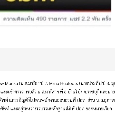
Maew Marisa (น.ส.มาริสาฯ) 2. Mrnu Huafools (นายประทีปฯ) 3. สุ
ะเข้าตรวจ พบตัว น.ส.มาริสาฯ ที่ อ.บ้านโป่ง จ.ราชบุรี และนาย
ทรศัพท์ และเชิญตัวไปพบพนักงานสอบสวนที่ ปอท. ส่วน น.ส.สุภาพ
รศัพท์ และอยู่ระหว่างรวบรวมหลักฐานส่งให้ ปอท.ออกหมายเรียก