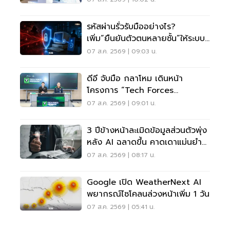
รหัสผ่านรั่วรับมืออย่างไร?
เพิ่ม“ยืนยันตัวตนหลายชั้น”ให้ระบบ
เดิม ไม่ต้องรื้อใหม่
07 ส.ค. 2569 | 09:03 น.
ดีอี จับมือ กลาโหม เดินหน้า
โครงการ “Tech Forces
Program”
07 ส.ค. 2569 | 09:01 น.
3 ปีข้างหน้าละเมิดข้อมูลส่วนตัวพุ่ง
หลัง AI ฉลาดขึ้น คาดเดาแม่นยำ
กว่าเดิม
07 ส.ค. 2569 | 08:17 น.
Google เปิด WeatherNext AI
พยากรณ์ไซโคลนล่วงหน้าเพิ่ม 1 วัน
07 ส.ค. 2569 | 05:41 น.