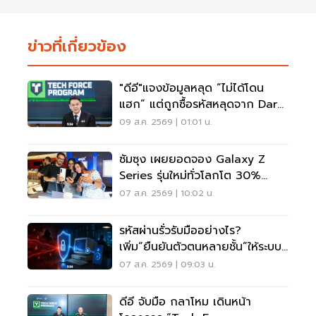
ข่าวที่เกี่ยวข้อง
"ดีอี"แจงข้อมูลหลุด “ไม่ได้โดน
แฮก” แต่ถูกซื้อรหัสหลุดจาก Dark
Web มาสวมสิทธิ์
09 ส.ค. 2569 | 01:01 น.
ซัมซุง เผยยอดจอง Galaxy Z
Series รุ่นใหม่ทั่วโลกโต 30%
เกาหลีใต้แตะ 1.44 ล้านเครื่อง
07 ส.ค. 2569 | 10:02 น.
รหัสผ่านรั่วรับมืออย่างไร?
เพิ่ม“ยืนยันตัวตนหลายชั้น”ให้ระบบ
เดิม ไม่ต้องรื้อใหม่
07 ส.ค. 2569 | 09:03 น.
ดีอี จับมือ กลาโหม เดินหน้า