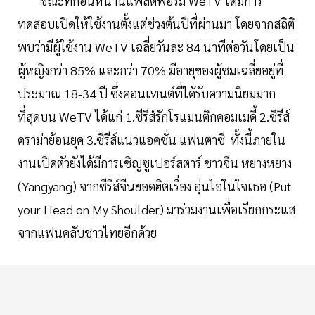
ขณะที่ก่อนหน้านี้แพลตฟอร์ม WeTV ได้มีการ
ทดสอบเปิดให้ใช้งานตั้งแต่ช่วงต้นปีที่ผ่านมา โดยจากสถิติ
พบว่ามีผู้ใช้งาน WeTV เฉลี่ยวันละ 84 นาทีต่อวันโดยเป็น
ผู้หญิงกว่า 85% และกว่า 70% มีอายุของผู้ชมเฉลี่ยอยู่ที่
ประมาณ 18-34 ปี ซึ่งคอนเทนต์ที่ได้รับความนิยมมาก
ที่สุดบน WeTV ได้แก่ 1.ซีรีส์รักโรแมนติกคอมเมดี้ 2.ซีรีส์
ดราม่าย้อนยุค 3.ซีรีส์แนวแอคชั่น แฟนตาซี ทั้งนี้ภายใน
งานเปิดตัวยังได้มีการเชิญซูเปอร์สตาร์ ชาวจีน หยางหยาง
(Yangyang) จากซีรีส์จีนยอดฮิตเรื่อง อุ่นไอในใจเธอ (Put
your Head on My Shoulder) มาร่วมงานเพื่อเรียกกระแส
จากแฟนคลับชาวไทยอีกด้วย