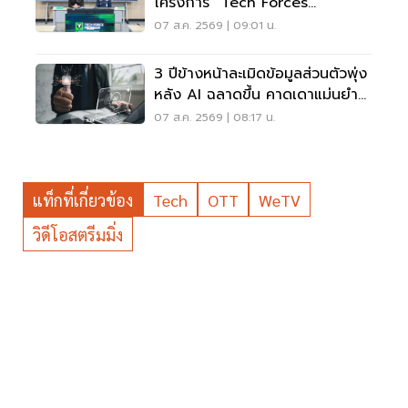
โครงการ “Tech Forces
Program”
07 ส.ค. 2569 | 09:01 น.
3 ปีข้างหน้าละเมิดข้อมูลส่วนตัวพุ่ง
หลัง AI ฉลาดขึ้น คาดเดาแม่นยำ
กว่าเดิม
07 ส.ค. 2569 | 08:17 น.
แท็กที่เกี่ยวข้อง
Tech
OTT
WeTV
วิดีโอสตรีมมิ่ง