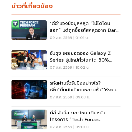
ข่าวที่เกี่ยวข้อง
"ดีอี"แจงข้อมูลหลุด “ไม่ได้โดน
แฮก” แต่ถูกซื้อรหัสหลุดจาก Dark
Web มาสวมสิทธิ์
09 ส.ค. 2569 | 01:01 น.
ซัมซุง เผยยอดจอง Galaxy Z
Series รุ่นใหม่ทั่วโลกโต 30%
เกาหลีใต้แตะ 1.44 ล้านเครื่อง
07 ส.ค. 2569 | 10:02 น.
รหัสผ่านรั่วรับมืออย่างไร?
เพิ่ม“ยืนยันตัวตนหลายชั้น”ให้ระบบ
เดิม ไม่ต้องรื้อใหม่
07 ส.ค. 2569 | 09:03 น.
ดีอี จับมือ กลาโหม เดินหน้า
โครงการ “Tech Forces
Program”
07 ส.ค. 2569 | 09:01 น.