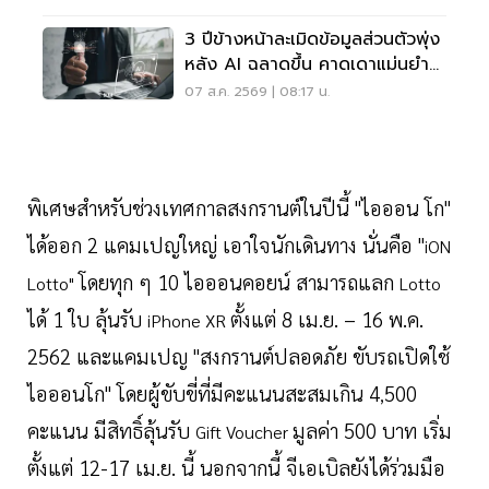
3 ปีข้างหน้าละเมิดข้อมูลส่วนตัวพุ่ง
หลัง AI ฉลาดขึ้น คาดเดาแม่นยำ
กว่าเดิม
07 ส.ค. 2569 | 08:17 น.
พิเศษสำหรับช่วงเทศกาลสงกรานต์ในปีนี้ "ไอออน โก"
ได้ออก 2 แคมเปญใหญ่ เอาใจนักเดินทาง นั่นคือ "
iON
โดยทุก ๆ 10 ไอออนคอยน์ สามารถแลก
Lotto"
Lotto
ได้ 1 ใบ ลุ้นรับ
ตั้งแต่ 8 เม.ย. – 16 พ.ค.
iPhone XR
2562 และแคมเปญ "สงกรานต์ปลอดภัย ขับรถเปิดใช้
ไอออนโก" โดยผู้ขับขี่ที่
มีคะแนนสะสมเกิน 4
500
,
คะแนน มีสิทธิ์ลุ้นรับ
มูลค่า 500 บาท เริ่ม
Gift Voucher
ตั้งแต่ 12-17 เม.ย. นี้ นอกจากนี้ จีเอเบิลยังได้ร่วมมือ