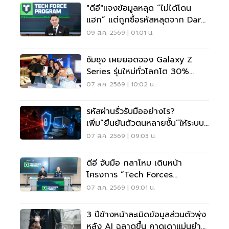
"ดีอี"แจงข้อมูลหลุด “ไม่ได้โดน
แฮก” แต่ถูกซื้อรหัสหลุดจาก Dark
Web มาสวมสิทธิ์
09 ส.ค. 2569 | 01:01 น.
ซัมซุง เผยยอดจอง Galaxy Z
Series รุ่นใหม่ทั่วโลกโต 30%
เกาหลีใต้แตะ 1.44 ล้านเครื่อง
07 ส.ค. 2569 | 10:02 น.
รหัสผ่านรั่วรับมืออย่างไร?
เพิ่ม“ยืนยันตัวตนหลายชั้น”ให้ระบบ
เดิม ไม่ต้องรื้อใหม่
07 ส.ค. 2569 | 09:03 น.
ดีอี จับมือ กลาโหม เดินหน้า
โครงการ “Tech Forces
Program”
07 ส.ค. 2569 | 09:01 น.
3 ปีข้างหน้าละเมิดข้อมูลส่วนตัวพุ่ง
หลัง AI ฉลาดขึ้น คาดเดาแม่นยำ