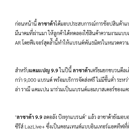
ก่อนหน้านี้
ลาซาด้า
ได้มอบประสบการณ์การช้อปสินค้าแบบ O
มีนาคมที่ผ่านมา ให้ลูกค้าได้ทดลองใช้สินค้าความงามแบบ
AR โดยฟีเจอร์สุดล้ำนี้ทำให้แบรนด์พันธมิตรในหมวดคว
สำหรับ
แคมเเปญ 9.9
ในปีนี้
ลาซาด้า
เตรียมยกขบวนดีลเ
กว่า 9,000 แบรนด์ พร้อมบริการจัดส่งฟรี ไม่มีขั้นต่ำ ระ
ล่า ราณี แคมเปน มาร่วมเป็นแบรนด์แอมบาสเดอร์ของแ
‘
ลาซาด้า 9.9
ลดอลัง ปังทุกแบรนด์’ แล้ว ลาซาด้ายังม
ซีรีส์ LazLive+ ซึ่งเป็นคอนเทนต์แบบอินเทอร์แอคทีฟที่ตั้