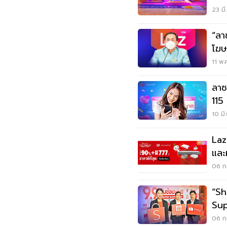
Wor
23 มี
“ลา
โฆษ
11 พ.
ลาซ
115
10 มิ
La
และ
ยาง
06 ก.
สูง
“Sh
Sup
ปต์ 
06 ก.