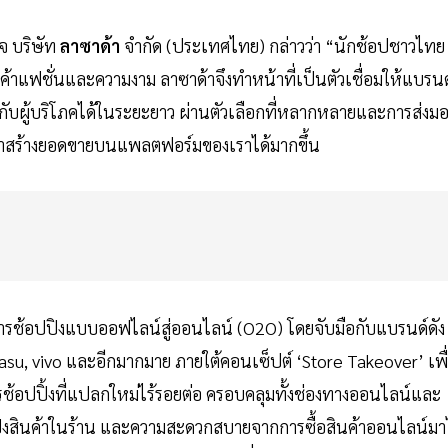
จ บริษัท
ลาซาด้า
จำกัด (ประเทศไทย) กล่าวว่า “นักช้อปชาวไทย
้าแฟชั่นและความงาม ลาซาด้าจึงทำหน้าที่เป็นตัวเชื่อมให้แบรนด
กับผู้บริโภคได้ในระยะยาว ผ่านตัวเลือกที่หลากหลายและการส่งม
านค้าสร้างยอดขายบนแพลตฟอร์มของเราได้มากขึ้น
ารช้อปปิงแบบออฟไลน์สู่ออนไลน์ (O2O) โดยจับมือกับแบรนด์ดัง
u, vivo และอีกมากมาย ภายใต้คอนเซ็ปต์ ‘Store Takeover’ เพื
รช้อปปิ้งที่แปลกใหม่ไร้รอยต่อ ครอบคลุมทั้งช่องทางออนไลน์และ
งสินค้าในร้าน และความสะดวกสบายจากการซื้อสินค้าออนไลน์มาไ