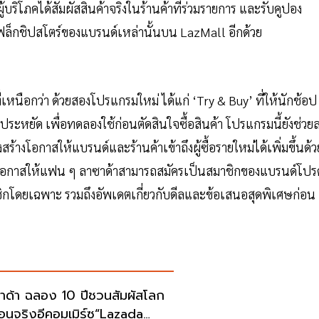
้บริโภคได้สัมผัสสินค้าจริงในร้านค้าที่ร่วมรายการ และรับคูปอง
แฟล็กชิปสโตร์ของแบรนด์เหล่านั้นบน LazMall อีกด้วย
หนือกว่า ด้วยสองโปรแกรมใหม่ ได้แก่ ‘Try & Buy’ ที่ให้นักช้อป
ะหยัด เพื่อทดลองใช้ก่อนตัดสินใจซื้อสินค้า โปรแกรมนี้ยังช่วย
ร้างโอกาสให้แบรนด์และร้านค้าเข้าถึงผู้ซื้อรายใหม่ได้เพิ่มขึ้นด้ว
ิดโอกาสให้แฟน ๆ ลาซาด้าสามารถสมัครเป็นสมาชิกของแบรนด์โปร
กโดยเฉพาะ รวมถึงอัพเดตเกี่ยวกับดีลและข้อเสนอสุดพิเศษก่อน
าด้า ฉลอง 10 ปีชวนสัมผัสโลก
ือนจริงอีคอมเมิร์ซ“Lazada