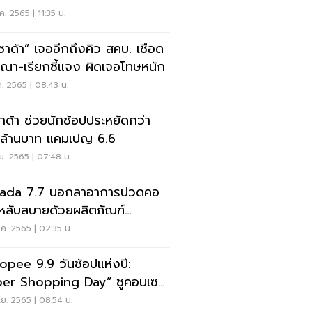
ld"
.ค. 2565 | 11:35 น.
ซาด้า” เจออีกถึงคิว สคบ. เชือด
ณา-เรียกชี้แจง ผิดเจอโทษหนัก
ค. 2565 | 08:43 น.
าด้า ช่วยนักช้อปประหยัดกว่า
 ล้านบาท แคมเปญ 6.6
.ย. 2565 | 07:48 น.
zada 7.7 บอกลาอาการปวดคอ
หลับสบายด้วยผลิตภัณฑ์
พาราจาก SiamLatex ลด
ค. 2565 | 02:35 น.
สุดถึง 90%
opee 9.9 วันช้อปแห่งปี:
er Shopping Day” ชูคอนเซ
‘อัพไซซ์’
ย. 2565 | 08:54 น.