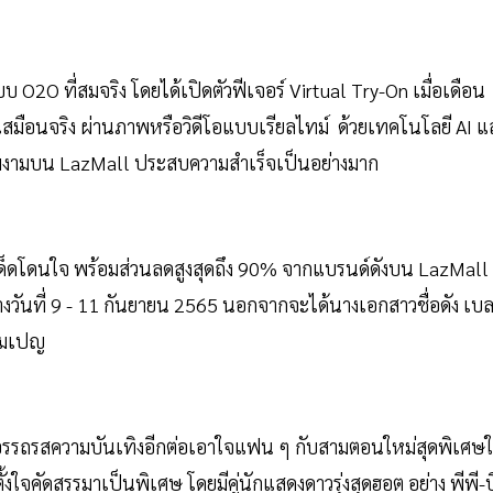
2O ที่สมจริง โดยได้เปิดตัวฟีเจอร์ Virtual Try-On เมื่อเดือน
เสมือนจริง ผ่านภาพหรือวิดีโอแบบเรียลไทม์ ด้วยเทคโนโลยี AI แ
ามงามบน LazMall ประสบความสำเร็จเป็นอย่างมาก
ด็ดโดนใจ พร้อมส่วนลดสูงสุดถึง 90% จากแบรนด์ดังบน LazMall
หว่างวันที่ 9 - 11 กันยายน 2565 นอกจากจะได้นางเอกสาวชื่อดัง เบ
คมเปญ
อบอรรถรสความบันเทิงอีกต่อเอาใจแฟน ๆ กับสามตอนใหม่สุดพิเศษ
งใจคัดสรรมาเป็นพิเศษ โดยมีคู่นักแสดงดาวรุ่งสุดฮอต อย่าง พีพี-บ