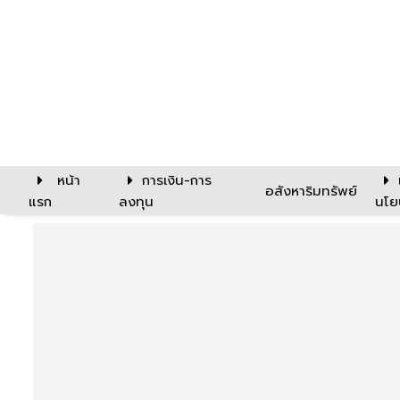
หน้า
การเงิน-การ
อสังหาริมทรัพย์
แรก
ลงทุน
นโย