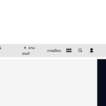
&
ยาน
การเมือง
ยนต์