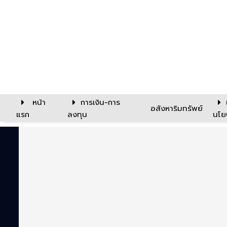
หน้า
การเงิน-การ
อสังหาริมทรัพย์
แรก
ลงทุน
นโย