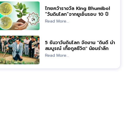
ไทยคว้ารางวัล King Bhumibol
“วันดินโลก”จากยูเอ็นรอบ 10 ปี
Read More...
5 ธันวาวันดินโลก จัดงาน "ดินดี น้ำ
สมบูรณ์ เกื้อกูลชีวิต" น้อมรำลึก
ในหลวง ร.9
Read More...