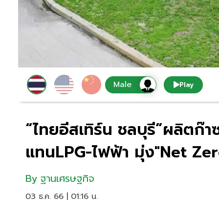
Play
“ไทยอีสเทิร์น ชลบุรี”ผลิตก
แทนLPG-ไฟฟ้า มุ่ง"Net Zer
By
ฐานเศรษฐกิจ
03 ธ.ค. 66 | 01:16 น.