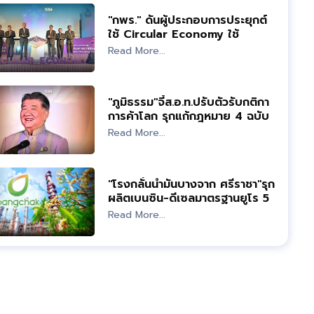
"กพร." ดันผู้ประกอบการประยุกต์
ใช้ Circular Economy ใช้
ทรัพยากรคุ้มค่า
Read More...
"ภูมิธรรม"จี้ส.อ.ท.ปรับตัวรับกติกา
การค้าโลก รุกแก้กฎหมาย 4 ฉบับ
หนุนธุรกิจ
Read More...
"โรงกลั่นน้ำมันบางจาก ศรีราชา"รุก
ผลิตเบนซิน-ดีเซลมาตรฐานยูโร 5
ลด PM 2.5
Read More...