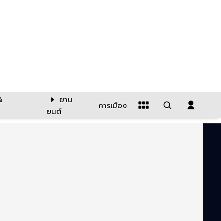
&
ยาน
การเมือง
ยนต์