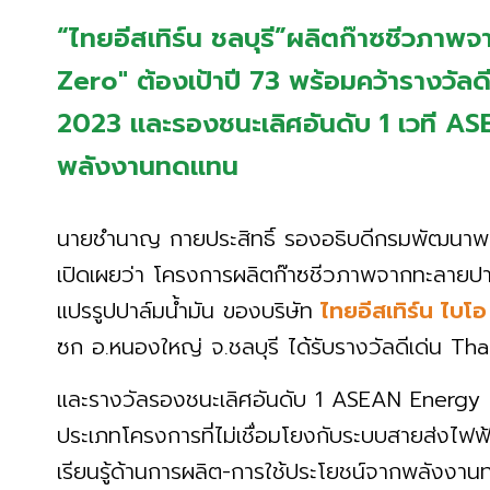
“ไทยอีสเทิร์น ชลบุรี”ผลิตก๊าซชีวภาพ
Zero" ต้องเป้าปี 73 พร้อมคว้ารางวั
2023 และรองชนะเลิศอันดับ 1 เวที 
พลังงานทดแทน
นายชำนาญ กายประสิทธิ์ รองอธิบดีกรมพัฒนาพ
เปิดเผยว่า โครงการผลิตก๊าซชีวภาพจากทะลายป
แปรรูปปาล์มน้ำมัน ของบริษัท
ไทยอีสเทิร์น
ไบโอ
ซก อ.หนองใหญ่ จ.ชลบุรี ได้รับรางวัลดีเด่น
และรางวัลรองชนะเลิศอันดับ 1 ASEAN Energ
ประเภทโครงการที่ไม่เชื่อมโยงกับระบบสายส่งไฟฟ
เรียนรู้ด้านการผลิต-การใช้ประโยชน์จากพลังงานท