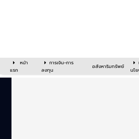
หน้า
การเงิน-การ
อสังหาริมทรัพย์
แรก
ลงทุน
นโย