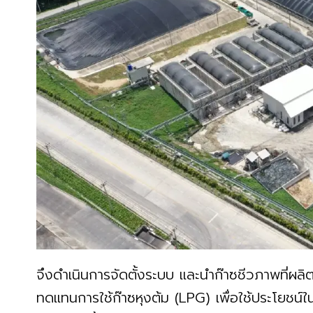
จึงดำเนินการจัดตั้งระบบ และนำก๊าซชีวภาพที่ผลิตได
ทดแทนการใช้ก๊าซหุงต้ม (LPG) เพื่อใช้ประโยช