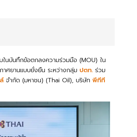
นามในบันทึกข้อตกลงความร่วมมือ (MOU) ใน
กาศยานแบบยั่งยืน ระหว่างกลุ่ม
ปตท.
ร่วม
ล์
จำกัด (มหาชน) (Thai Oil), บริษัท
พีทีที