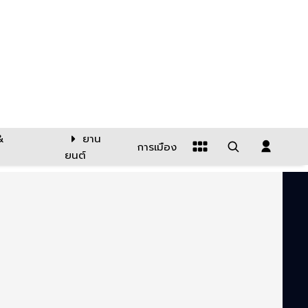
&
ยาน
การเมือง
ยนต์