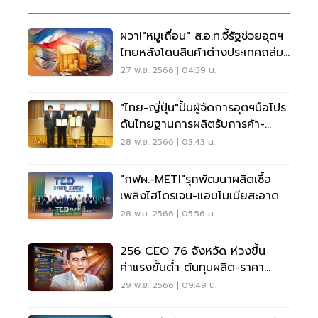
ผวา!"หมูเถื่อน" ส.อ.ท.จี้รัฐช่วยอุตฯ
ไทยหลังโดนสินค้าต่างประเทศถล่ม
ราคา
27 พ.ย. 2566 | 04:39 น.
"ไทย-ญี่ปุ่น"ปั้นผู้จัดการอุตฯมือโปร
ดันไทยฐานการผลิตรับการค้า-
ลงทุน
28 พ.ย. 2566 | 03:43 น.
"กฟผ.-METI"รุกพัฒนาผลิตเชื้อ
เพลิงไฮโดรเจน-แอมโมเนียสะอาด
28 พ.ย. 2566 | 05:56 น.
256 CEO 76 จังหวัด ห่วงขึ้น
ค่าแรงขั้นต่ำ ต้นทุนผลิต-ราคา
สินค้าพุ่ง
29 พ.ย. 2566 | 09:49 น.