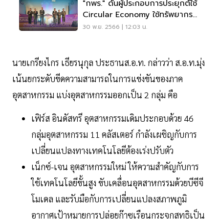
"กพร." ดันผู้ประกอบการประยุกต์ใช้
Circular Economy ใช้ทรัพยากร
คุ้มค่า
30 พ.ย. 2566 | 12:03 น.
นายเกรียงไกร เธียรนุกุล ประธานส.อ.ท. กล่าวว่า ส.อ.ท.มุ่ง
เน้นยกระดับขีดความสามารถในการแข่งขันของภาค
อุตสาหกรรม แบ่งอุตสาหกรรมออกเป็น 2 กลุ่ม คือ
เฟิร์ส อินดัสทรี อุตสาหกรรมเดิมประกอบด้วย 46
กลุ่มอุตสาหกรรม 11 คลัสเตอร์ กำลังเผชิญกับการ
เปลี่ยนแปลงทางเทคโนโลยีต้องเร่งปรับตัว
เน็กซ์-เจน อุตสาหกรรมใหม่ ให้ความสำคัญกับการ
ใช้เทคโนโลยีขั้นสูง ขับเคลื่อนอุตสาหกรรมด้วยบีซีจี
โมเดล และรับมือกับการเปลี่ยนแปลงสภาพภูมิ
อากาศเป้าหมายการปล่อยก๊าซเรือนกระจกสุทธิเป็น