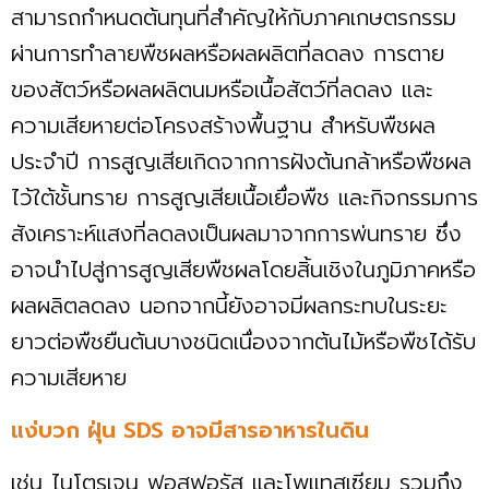
สามารถกำหนดต้นทุนที่สำคัญให้กับภาคเกษตรกรรม
ผ่านการทำลายพืชผลหรือผลผลิตที่ลดลง การตาย
ของสัตว์หรือผลผลิตนมหรือเนื้อสัตว์ที่ลดลง และ
ความเสียหายต่อโครงสร้างพื้นฐาน สำหรับพืชผล
ประจำปี การสูญเสียเกิดจากการฝังต้นกล้าหรือพืชผล
ไว้ใต้ชั้นทราย การสูญเสียเนื้อเยื่อพืช และกิจกรรมการ
สังเคราะห์แสงที่ลดลงเป็นผลมาจากการพ่นทราย ซึ่ง
อาจนำไปสู่การสูญเสียพืชผลโดยสิ้นเชิงในภูมิภาคหรือ
ผลผลิตลดลง นอกจากนี้ยังอาจมีผลกระทบในระยะ
ยาวต่อพืชยืนต้นบางชนิดเนื่องจากต้นไม้หรือพืชได้รับ
ความเสียหาย
แง่บวก ฝุ่น SDS อาจมีสารอาหารในดิน
เช่น ไนโตรเจน ฟอสฟอรัส และโพแทสเซียม รวมถึง