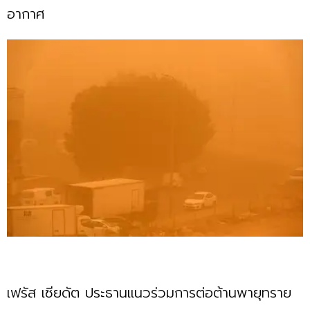
อากาศ
เฟรัส เซียดัต ประธานแนวร่วมการต่อต้านพายุทราย