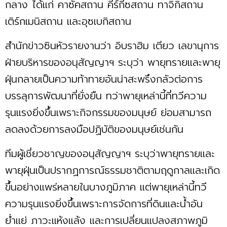
กลาง ได้แก่ คาซัคสถาน คีร์กีซสถาน ทาจิกิสถาน
เติร์กเมนิสถาน และอุซเบกิสถาน
สำนักข่าวซินหัวรายงานว่า อิบราฮิม เตียว เลขานุการ
ฝ่ายบริหารของอนุสัญญาฯ ระบุว่า พายุทรายและพายุ
ฝุ่นกลายเป็นความท้าทายอันน่าสะพรึงกลัวต่อการ
บรรลุการพัฒนาที่ยั่งยืน ทว่าพายุเหล่านี้ที่ทวีความ
รุนแรงยิ่งขึ้นเพราะกิจกรรมของมนุษย์ ย่อมสามารถ
ลดลงด้วยการลงมือปฏิบัติของมนุษย์เช่นกัน
ทีมผู้เชี่ยวชาญของอนุสัญญาฯ ระบุว่าพายุทรายและ
พายุฝุ่นเป็นปรากฏการณ์ธรรมชาติตามฤดูกาลและเกิด
ขึ้นอย่างแพร่หลายในบางภูมิภาค แต่พายุเหล่านี้ทวี
ความรุนแรงยิ่งขึ้นเพราะการจัดการที่ดินและน้ำอัน
ย่ำแย่ ภาวะแห้งแล้ง และการเปลี่ยนแปลงสภาพภูมิ