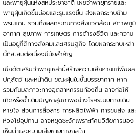
และพายุฝุ่นแห่งสหประชาชาติ เผยว่าพายุทรายและ
พายุฝุ่นเกิดขึ้นบ่อยและรุนแรงขึ้น ส่งผลกระทบข้าม
พรมแดน รวมถึงผลกระทบทางสิ่งแวดล้อม สภาพภูมิ
อากาศ สุขภาพ การเกษตร การดำรงชีวิต และความ
เป็นอยู่ที่ดีทางสังคมและเศรษฐกิจ โดยผลกระทบเหล่า
นี้ที่สะสมต่อเนื่องมีนัยสำคัญ
เซียดัตเสริมว่าพายุเหล่านี้สร้างความเสียหายแก่พืชผล
ปศุสัตว์ และหน้าดิน ขณะฝุ่นในชั้นบรรยากาศ หาก
รวมกับมลภาวะทางอุตสาหกรรมท้องถิ่น อาจก่อให้
เกิดหรือซ้ำเติมปัญหาสุขภาพอย่างโรคระบบทางเดิน
หายใจ ส่วนการสื่อสาร การผลิตไฟฟ้า การขนส่ง และ
ห่วงโซ่อุปทาน อาจหยุดชะงักเพราะทัศนวิสัยการมอง
เห็นต่ำและความเสียหายทางกลไก