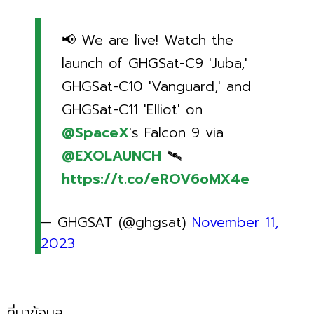
📢 We are live! Watch the
launch of GHGSat-C9 'Juba,'
GHGSat-C10 'Vanguard,' and
GHGSat-C11 'Elliot' on
@SpaceX
's Falcon 9 via
@EXOLAUNCH
🛰️
https://t.co/eROV6oMX4e
— GHGSAT (@ghgsat)
November 11,
2023
ที่มาข้อมูล