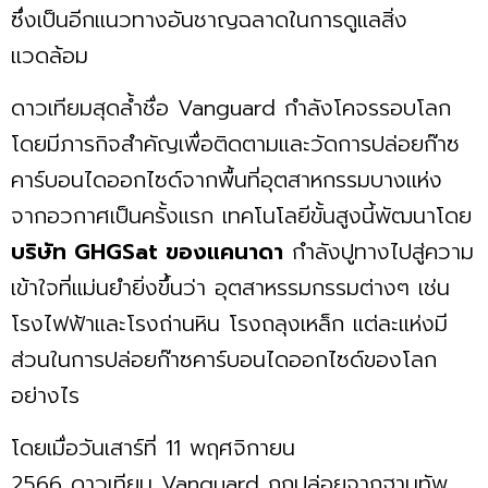
ซึ่งเป็นอีกแนวทางอันชาญฉลาดในการดูแลสิ่ง
แวดล้อม
ดาวเทียมสุดล้ำชื่อ Vanguard กำลังโคจรรอบโลก
โดยมีภารกิจสำคัญเพื่อติดตามและวัดการปล่อยก๊าซ
คาร์บอนไดออกไซด์จากพื้นที่อุตสาหกรรมบางแห่ง
จากอวกาศเป็นครั้งแรก เทคโนโลยีขั้นสูงนี้พัฒนาโดย
บริษัท GHGSat ของแคนาดา
กำลังปูทางไปสู่ความ
เข้าใจที่แม่นยำยิ่งขึ้นว่า อุตสาหรรมกรรมต่างๆ เช่น
โรงไฟฟ้าและโรงถ่านหิน โรงถลุงเหล็ก แต่ละแห่งมี
ส่วนในการปล่อยก๊าซคาร์บอนไดออกไซด์ของโลก
อย่างไร
โดยเมื่อวันเสาร์ที่ 11 พฤศจิกายน
2566 ดาวเทียม Vanguard ถูกปล่อยจากฐานทัพ