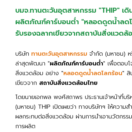
บมจ.ทานตะวันอุตสาหกรรม "THIP" เดิน
ผลิตภัณฑ์คาร์บอนต่ำ "หลอดดูดน้ำลดโ
รับรองฉลากเขียวจากสถาบันสิ่งแวดล้
บริษัท
ทานตะวันอุตสาหกรรม
จำกัด (มหาชน) หร
ล่าสุดพัฒนา "
ผลิตภัณฑ์คาร์บอนต่ำ
" เพื่อตอบ
สิ่งแวดล้อม อย่าง "
หลอดดูดน้ำลดโลกร้อน
" ส
เขียวจาก
สถาบันสิ่งแวดล้อมไทย
โดยนายเอกพล พงศ์สถาพร ประธานเจ้าหน้าที่บริห
(มหาชน) THIP เปิดเผยว่า ทางบริษัทฯ ให้ความส
ผลกระทบต่อสิ่งแวดล้อม ผ่านการนำเอานวัตกรรม
การผลิต