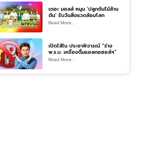
เดอะ มอลล์ หนุน ‘ปลูกต้นไม้ล้าน
ต้น’ รับวันสิ่งแวดล้อมโลก
Read More...
เปิดไส้ใน ประชาพิจารณ์ “ร่าง
พ.ร.บ. เครื่องดื่มแอลกอฮอล์ฯ”
เพื่อใคร?
Read More...