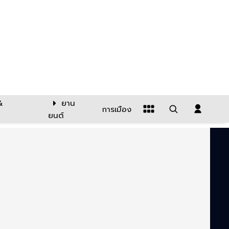
&
ยาน
การเมือง
ยนต์