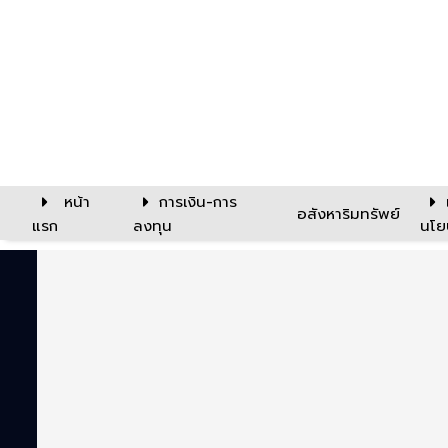
หน้า
การเงิน-การ
อสังหาริมทรัพย์
แรก
ลงทุน
นโย