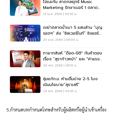
ไฮเนเก้น สาดกลยุทธ์ Music
Marketing รักษาเบอร์ 1 ตลาด
เบียร์พรีเมี่ยม
13 เม.ย. 2566 | 09:10 น.
เขย่าตลาดน้ำเมา 5 แสนล้าน “บุญ
รอดฯ” ส่ง “ซิลเวอร์ไนท์” ชิงแชร์
เหล้านอก
25 เม.ย. 2566 | 08:00 น.
ทายาทสิงห์ “ต๊อด-ปิติ" กับคำตอบ
เรื่อง “สุราก้าวหน้า” และ "ค่าแรง
450 บาท"
20 พ.ค. 2566 | 08:15 น.
ซุ่มแก้ก.ม. ห้ามดื่มบ่าย 2-5 โมง
เมินนโยบาย“สุราเสรี”
24 พ.ค. 2566 | 04:35 น.
5.กำหนดบทกำหนดโทษสำหรับผู้ผลิตหรือผู้นำเข้าเครื่อง