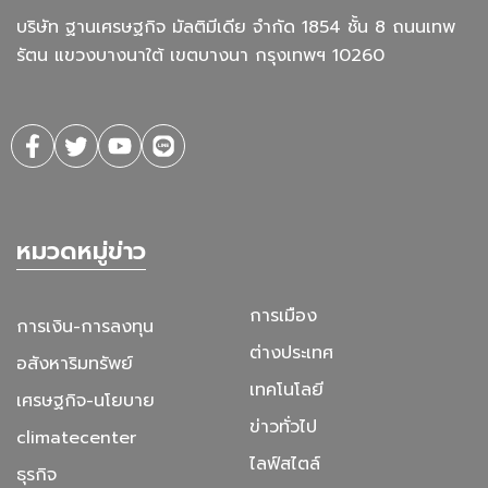
บริษัท ฐานเศรษฐกิจ มัลติมีเดีย จํากัด 1854 ชั้น 8 ถนนเทพ
รัตน แขวงบางนาใต้ เขตบางนา กรุงเทพฯ 10260
หมวดหมู่ข่าว
การเมือง
การเงิน-การลงทุน
ต่างประเทศ
อสังหาริมทรัพย์
เทคโนโลยี
เศรษฐกิจ-นโยบาย
ข่าวทั่วไป
climatecenter
ไลฟ์สไตล์
ธุรกิจ