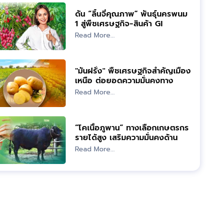
ดัน “ลิ้นจี่คุณภาพ” พันธุ์นครพนม
1 สู่พืชเศรษฐกิจ-สินค้า GI
Read More...
"มันฝรั่ง" พืชเศรษฐกิจสำคัญเมือง
เหนือ ต่อยอดความมั่นคงทาง
อาหาร
Read More...
“โคเนื้อภูพาน” ทางเลือกเกษตรกร
รายได้สูง เสริมความมั่นคงด้าน
อาหาร
Read More...