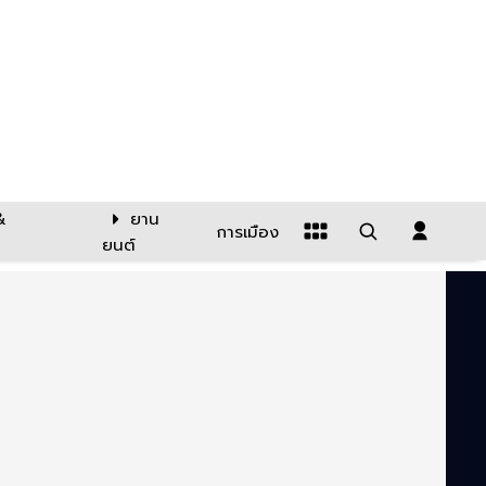
&
ยาน
การเมือง
ยนต์