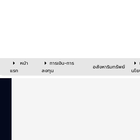
หน้า
การเงิน-การ
อสังหาริมทรัพย์
แรก
ลงทุน
นโย