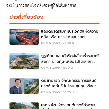
จะเป็นการตอบโจทย์เศรษฐกิจได้มหาศาล
ข่าวที่เกี่ยวข้อง
แลนด์บริดจ์เมกะโปรเจกต์แห่งความ
หวัง หรือ ภาระแห่งอนาคต
08 พ.ค. 2569 | 23:00 น.
กูรูเตือน แลนด์บริดจ์เสี่ยงซ้ำรอยศรี
ลังกา ขาดทุน-เสียอธิปไตย ยก
มาเลเซียตัวอย่างความสำเร็จ
09 พ.ค. 2569 | 11:00 น.
ดร.สามารถ จี้คณะกรรมการแลนด์
บริดจ์ เคลียร์ปมร้อน คุ้มทุนหรือขาย
ฝัน
09 พ.ค. 2569 | 06:25 น.
เอกชนใต้ ห่วงแลนด์บริดจ์ทำลาย