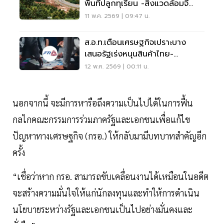
พื้นที่ปลูกทุเรียน -สิ่งแวดล้อมจี้
ศึกษารอบคอบ
11 พ.ค. 2569 | 09:47 น.
ส.อ.ท.เตือนเศรษฐกิจเปราะบาง
เสนอรัฐเร่งหนุนสินค้าไทย-
อุตสาหกรรมเป้าหมาย
12 พ.ค. 2569 | 00:11 น.
นอกจากนี้ จะมีการหารือถึงความเป็นไปได้ในการฟื้น
กลไกคณะกรรมการร่วมภาครัฐและเอกชนเพื่อแก้ไข
ปัญหาทางเศรษฐกิจ (กรอ.) ให้กลับมามีบทบาทสำคัญอีก
ครั้ง
“เชื่อว่าหาก กรอ. สามารถขับเคลื่อนงานได้เหมือนในอดีต
จะสร้างความมั่นใจให้แก่นักลงทุนและทำให้การดำเนิน
นโยบายระหว่างรัฐและเอกชนเป็นไปอย่างมั่นคงและ