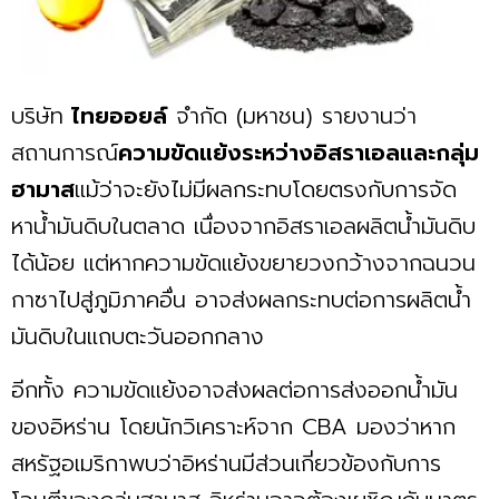
บริษัท
ไทยออยล์
จำกัด (มหาชน) รายงานว่า
สถานการณ์
ความขัดแย้งระหว่างอิสราเอลและกลุ่ม
ฮามาส
แม้ว่าจะยังไม่มีผลกระทบโดยตรงกับการจัด
หานํ้ามันดิบในตลาด เนื่องจากอิสราเอลผลิตนํ้ามันดิบ
ได้น้อย แต่หากความขัดแย้งขยายวงกว้างจากฉนวน
กาซาไปสู่ภูมิภาคอื่น อาจส่งผลกระทบต่อการผลิตนํ้า
มันดิบในแถบตะวันออกกลาง
อีกทั้ง ความขัดแย้งอาจส่งผลต่อการส่งออกนํ้ามัน
ของอิหร่าน โดยนักวิเคราะห์จาก CBA มองว่าหาก
สหรัฐอเมริกาพบว่าอิหร่านมีส่วนเกี่ยวข้องกับการ