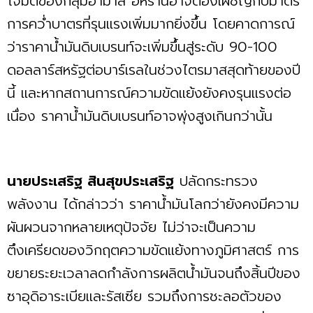
โจมตีของกลุ่มฮามาส อิหร่านอาจต้องเผชิญกับมาตร
การควํ่าบาตรที่รุนแรงเพิ่มมากยิ่งขึ้น โดยคาดการณ์
ว่าราคานํ้ามันดิบเบรนท์จะเพิ่มขึ้นสู่ระดับ 90-100
ดอลลาร์สหรัฐต่อบาร์เรลในช่วงไตรมาสสุดท้ายของปี
นี้ และหากสถานการณ์ความขัดแย้งยังคงรุนแรงต่อ
เนื่อง ราคานํ้ามันดิบเบรนท์อาจพุ่งสูงเกินกว่านั้น
นายประเสริฐ สินสุขประเสริฐ
ปลัดกระทรวง
พลังงาน ได้กล่าวว่า ราคานํ้ามันโลกว่ายังคงมีความ
ผันผวนจากหลายเหตุปัจจัย ไม่ว่าจะเป็นความ
ตึงเครียดของวิกฤตความขัดแย้งทางภูมิศาสตร์ การ
ขยายระยะเวลาลดกำลังการผลิตนํ้ามันจนถึงสิ้นปีของ
ซาอุดิอาระเบียและรัสเซีย รวมถึงการชะลอตัวของ