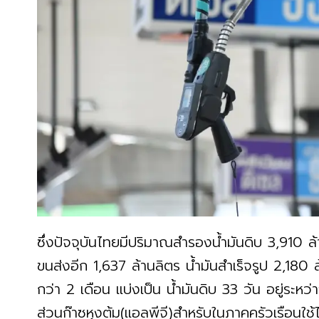
ซึ่งปัจจุบันไทยมีปริมาณสำรองน้ำมันดิบ 3,910 ล้
ขนส่งอีก 1,637 ล้านลิตร น้ำมันสำเร็จรูป 2,180 ล้
กว่า 2 เดือน แบ่งเป็น น้ำมันดิบ 33 วัน อยู่ระหว
ส่วนก๊าซหุงต้ม(แอลพีจี)สำหรับในภาคครัวเรือนใช้ไ