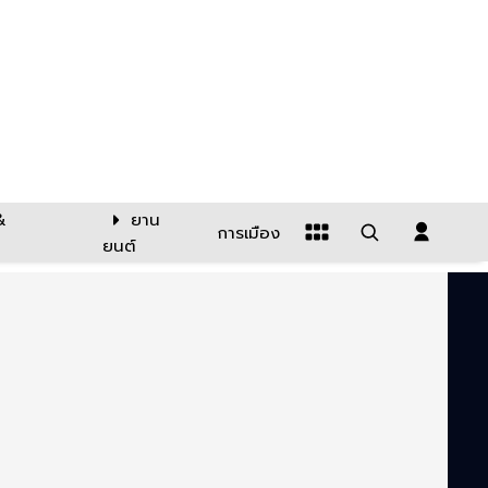
&
ยาน
การเมือง
ยนต์