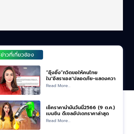
ข่าวที่เกี่ยวข้อง
“อุ๊งอิ๊ง”ทวิตขอให้คนไทย
ใน"อิสราเอล"ปลอดภัย-แสดงความ
เสียใจ
Read More...
เช็คราคาน้ำมันวันนี้2566 (9 ต.ค.)
เบนซิน ดีเซลอัปเดทราคาล่าสุด
Read More...