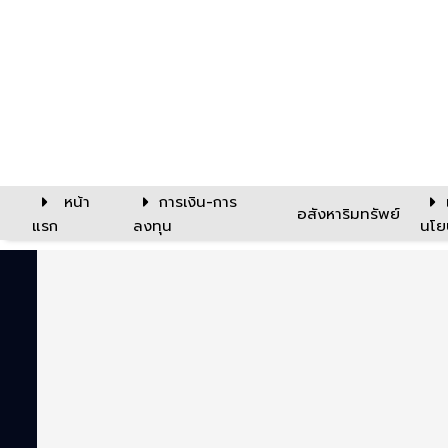
หน้า
การเงิน-การ
อสังหาริมทรัพย์
แรก
ลงทุน
นโย