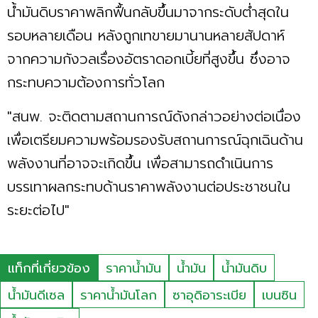
น้ำมันดิบราคาพลิกฟื้นกลับขึ้นมาจากระดับต่ำสุดใน
รอบหลายเดือน หลังถูกเทขายมานานหลายสัปดาห์
จากความกังวลเรื่องอัตราดอกเบี้ยที่สูงขึ้น ซึ่งอาจ
กระทบความต้องการทั่วโลก
"สนพ. จะติดตามสถานการณ์ดังกล่าวอย่างต่อเนื่อง
เพื่อเตรียมความพร้อมรองรับสถานการณ์ฉุกเฉินด้าน
พลังงานที่อาจจะเกิดขึ้น เพื่อสามารถดำเนินการ
บรรเทาผลกระทบด้านราคาพลังงานต่อประชาชนใน
ระยะต่อไป"
แท็กที่เกี่ยวข้อง
ราคาน้ำมัน
น้ำมัน
น้ำมันดิบ
น้ำมันดีเซล
ราคาน้ำมันโลก
ซาอุดิอาระเบีย
เบนซิน