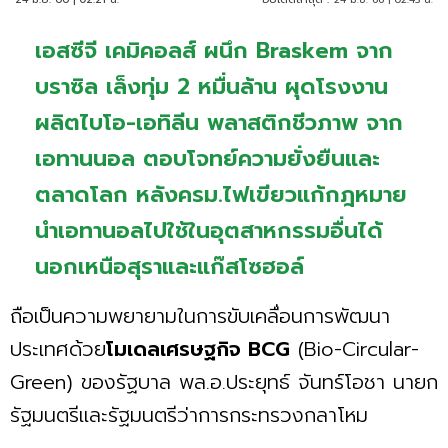
เอสซีจี เคมิคอลส์ ผนึก Braskem จาก
บราซิล เล็งทุ่ม 2 หมื่นล้าน ผุดโรงงาน
ผลิตไบโอ-เอทิลีน พลาสติกชีวภาพ จาก
เอทานนอล ตอบโจทย์ความยั่งยืนและ
ตลาดโลก หลังครม.ไฟเขียวแก้กฎหมาย
นำเอทานอลไปใช้ในอุตสาหกรรมอื่นได้
นอกเหนือสุราและแก๊สโซฮอล์
ถือเป็นความพยายามในการขับเคลื่อนการพัฒนา
ประเทศด้วย
โมเดลเศรษฐกิจ BCG
(Bio-Circular-
Green) ของรัฐบาล พล.อ.ประยุทธ์ จันทร์โอชา นายก
รัฐมนตรีและรัฐมนตรีว่าการกระทรวงกลาโหม