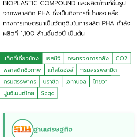
BIOPLASTIC COMPOUND และผลิตภัณฑ์ขึ้นรูป
จากพลาสติก PHA ซึ่งเป็นกิจการที่นำของเหลือ
ทางการเกษตรมาเป็นวัตถุดิบในการผลิต PHA กำลัง
ผลิตที่ 1,100 ล้านชิ้นต่อปี เป็นต้น
แท็กที่เกี่ยวข้อง
เอสซีจี
กระทรวงการคลัง
CO2
พลาสติกชีวภาพ
แก๊สโซฮอล์
กรมสรรพสามิต
กรมสรรพากร
บราซิล
เอทานอล
ไทยวา
ปูนซิเมนต์ไทย
Scgc
ฐานเศรษฐกิจ