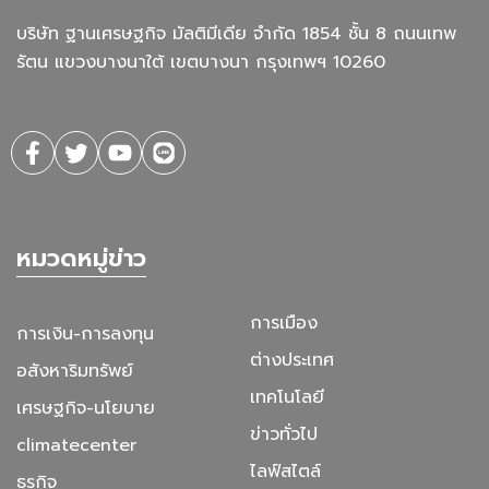
บริษัท ฐานเศรษฐกิจ มัลติมีเดีย จํากัด 1854 ชั้น 8 ถนนเทพ
รัตน แขวงบางนาใต้ เขตบางนา กรุงเทพฯ 10260
หมวดหมู่ข่าว
การเมือง
การเงิน-การลงทุน
ต่างประเทศ
อสังหาริมทรัพย์
เทคโนโลยี
เศรษฐกิจ-นโยบาย
ข่าวทั่วไป
climatecenter
ไลฟ์สไตล์
ธุรกิจ