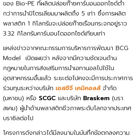
ของ Bio-PE ที่ผลิตปล่อยก๊าซคาร์บอนออกไซด์ตํ่า
กว่าการนำปิโตรเลียมมาผลิตถึง 5 เท่า ซึ่งการผลิต
พลาสติก 1 กิโลกรัมจะปล่อยก๊าซเรือนกระจกอยู่ราว
3.32 กิโลกรัมคาร์บอนไดออกไซด์เทียบเท่า
แหล่งข่าวจากคณะกรรมการบริหารการพัฒนา BCG
Model เปิดเผยว่า หลังจากมีความชัดเจนด้าน
กฎหมายในการส่งเสริมการนำเอทานอลไปใช้ใน
อุตสาหกรรมอื่นแล้ว ระยะต่อไปคงจะมีการประกาศการ
ร่วมทุนระหว่างบริษัท
เอสซีจี เคมิคอลส์
จำกัด
(มหาชน) หรือ
SCGC
และบริษัท
Braskem
(บรา
สเคม) ผู้นำด้านพลาสติกชีวภาพระดับโลกจากประเทศ
บราซิลต่อไป
โครงการดังกล่าวได้มีลงนามในบันทึกข้อตกลงความ