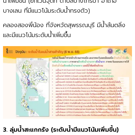
น้ำเพิ่มขึ้น (ยกเว้นจุดที่ ตำบลบางไทรป่า อำเภอ
บางเลน ที่มีแนวโน้มระดับน้ำทรงตัว)
คลองสองพี่น้อง ที่จังหวัดสุพรรณบุรี มีน้ำล้นตลิ่ง
และมีแนวโน้มระดับน้ำเพิ่มขึ้น
3. ลุ่มน้ำสะแกกรัง (ระดับน้ำมีแนวโน้มเพิ่มขึ้น)