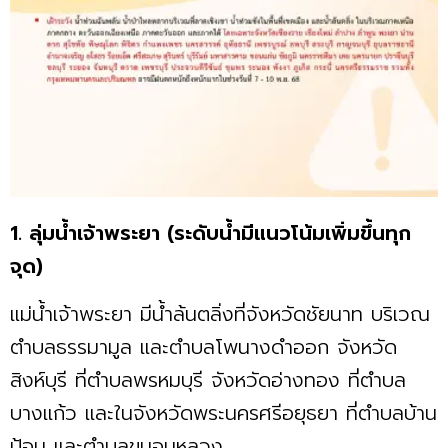
1. ลุ่มน้ำเจ้าพระยา (ระดับน้ำมีแนวโน้มเพิ่มขึ้นทุก
จุด)
แม่น้ำเจ้าพระยา มีน้ำล้นตลิ่งที่จังหวัดชัยนาท บริเวณ
ตำบลธรรมามูล และตำบลโพนางดำออก จังหวัด
สิงห์บุรี ที่ตำบลพรหมบุรี จังหวัดอ่างทอง ที่ตำบล
บางแก้ว และในจังหวัดพระนครศรีอยุธยา ที่ตำบลบ้าน
ป้อม และตำบลขนอนหลวง