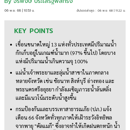
By
จีรพงษ์ ประเสริฐพลกรัง
06 พ.ย. 68 | 10:53 น.
อัปเดตล่าสุด :
06 พ.ย. 68 | 11:22 น.
KEY
POINTS
เขื่อนขนาดใหญ่ 13 แห่งทั่วประเทศมีปริมาณน้ำ
กักเก็บอยู่ในเกณฑ์น้ำมาก (97% ขึ้นไป) โดยบาง
แห่งมีปริมาณน้ำเกินความจุ 100%
แม่น้ำเจ้าพระยาและลุ่มน้ำสาขาในภาคกลาง
หลายจังหวัด เช่น ชัยนาท สิงห์บุรี อ่างทอง และ
พระนครศรีอยุธยา กำลังเผชิญภาวะน้ำล้นตลิ่ง
และมีแนวโน้มระดับน้ำสูงขึ้น
กรมป้องกันและบรรเทาสาธารณภัย (ปภ.) แจ้ง
เตือน 66 จังหวัดทั่วทุกภาคให้เฝ้าระวังอิทธิพล
จากพายุ "คัลแมกี" ซึ่งอาจทำให้เกิดฝนตกหนัก น้ำ