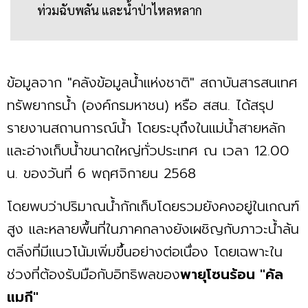
ท่วมฉับพลัน และน้ำป่าไหลหลาก
ข้อมูลจาก "คลังข้อมูลน้ำแห่งชาติ" สถาบันสารสนเทศ
ทรัพยากรน้ำ (องค์กรมหาชน) หรือ สสน. ได้สรุป
รายงานสถานการณ์น้ำ โดยระบุถึงในแม่น้ำสายหลัก
และอ่างเก็บน้ำขนาดใหญ่ทั่วประเทศ ณ เวลา 12.00
น. ของวันที่ 6 พฤศจิกายน 2568
โดยพบว่าปริมาณน้ำกักเก็บโดยรวมยังคงอยู่ในเกณฑ์
สูง และหลายพื้นที่ในภาคกลางยังเผชิญกับภาวะน้ำล้น
ตลิ่งที่มีแนวโน้มเพิ่มขึ้นอย่างต่อเนื่อง โดยเฉพาะใน
ช่วงที่ต้องรับมือกับอิทธิพลของ
พายุโซนร้อน "คัล
แมกี"