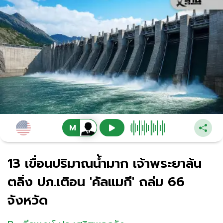
13 เขื่อนปริมาณน้ำมาก เจ้าพระยาล้น
ตลิ่ง ปภ.เติอน 'คัลแมกี' ถล่ม 66
จังหวัด