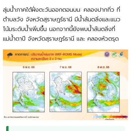
ลุ่มน้ำภาคใต้ฝั่งตะวันออกตอนบน: คลองปากกิ่ว ที่
ตำบลวัง จังหวัดสุราษฎร์ธานี มีน้ำล้นตลิ่งและแนว
โน้มระดับน้ำเพิ่มขึ้น นอกจากนี้ยังพบน้ำล้นตลิ่งที่
แม่น้ำตาปี จังหวัดสุราษฎร์ธานี และ คลองหัวตรุด