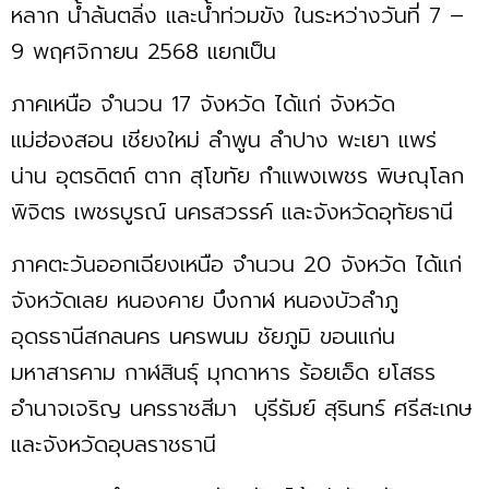
หลาก น้ำล้นตลิ่ง และน้ำท่วมขัง ในระหว่างวันที่ 7 –
9 พฤศจิกายน 2568 แยกเป็น
ภาคเหนือ จำนวน 17 จังหวัด ได้แก่ จังหวัด
แม่ฮ่องสอน เชียงใหม่ ลำพูน ลำปาง พะเยา แพร่
น่าน อุตรดิตถ์ ตาก สุโขทัย กำแพงเพชร พิษณุโลก
พิจิตร เพชรบูรณ์ นครสวรรค์ และจังหวัดอุทัยธานี
ภาคตะวันออกเฉียงเหนือ จำนวน 20 จังหวัด ได้แก่
จังหวัดเลย หนองคาย บึงกาฬ หนองบัวลำภู
อุดรธานีสกลนคร นครพนม ชัยภูมิ ขอนแก่น
มหาสารคาม กาฬสินธุ์ มุกดาหาร ร้อยเอ็ด ยโสธร
อำนาจเจริญ นครราชสีมา บุรีรัมย์ สุรินทร์ ศรีสะเกษ
และจังหวัดอุบลราชธานี