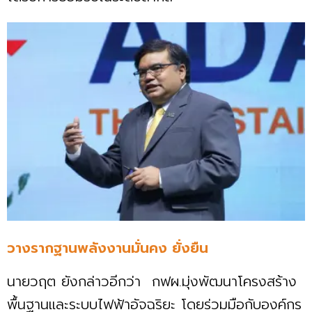
วางรากฐานพลังงานมั่นคง ยั่งยืน
นายวฤต ยังกล่าวอีกว่า กฟผ.มุ่งพัฒนาโครงสร้าง
พื้นฐานและระบบไฟฟ้าอัจฉริยะ โดยร่วมมือกับองค์กร