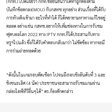
(กกท.) เปิดเผยว่า กกท.ขอยืนยันว่าได้ทำถูกต้องตาม
บันทึกข้อตกลง(MOU) กับกสทช.ทุกอย่าง ส่วนเรื่องที่ได้รับ
การท้วงติงเข้ามา อะไรที่ทำได้ ก็ได้พยายามหาทางแก้ไขอยู่
ตลอด อย่างเช่น กสทช.อยากให้เพิ่มช่องทางในการรับชม
ฟุตบอลโลก 2022 ทาง IPTV กกท.ก็ได้ประสานกับทาง
ทรูฯไปแล้ว ซึ่งก็ได้รับคำตอบกลับมาว่า ไม่ขัดข้อง หากจะมี
การร่วมถ่ายทอดด้วย
“ดังนั้นในเกมรอบตัดเชือก ไปจนถึงรอบชิงอันดับที่ 3 และ
ชิงชนะเลิศ (4 นัด) ประชาชนจะสามารถรับชมเกมผ่าน
กล่องไอพีทีวีอื่นๆได้” ดร.ก้องศักดกล่าว