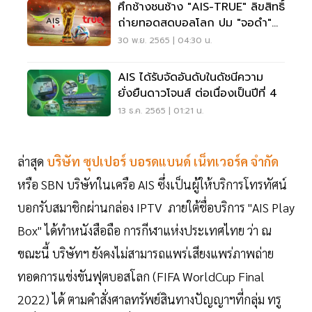
ศึกช้างชนช้าง "AIS-TRUE" ลิขสิทธิ์
ถ่ายทอดสดบอลโลก ปม "จอดำ"
กล่องไอพีทีวี
30 พ.ย. 2565 | 04:30 น.
AIS ได้รับจัดอันดับในดัชนีความ
ยั่งยืนดาวโจนส์ ต่อเนื่องเป็นปีที่ 4
13 ธ.ค. 2565 | 01:21 น.
ล่าสุด
บริษัท
ซุปเปอร์ บอรดแบนด์ เน็ทเวอร์ค
จำกัด
หรือ SBN บริษัทในเครือ AIS ซึ่งเป็นผู้ให้บริการโทรทัศน์
บอกรับสมาชิกผ่านกล่อง IPTV ภายใต้ชื่อบริการ "AIS Play
Box" ได้ทำหนังสือถือ การกีฬาแห่งประเทศไทย ว่า ณ
ขณะนี้ บริษัทฯ ยังคงไม่สามารถแพร่เสียงแพร่ภาพถ่าย
ทอดการแข่งขันฟุตบอสโลก (FIFA WorldCup Final
2022) ได้ ตามคำสั่งศาลทรัพย์สินทางปัญญาฯที่กลุ่ม ทรู