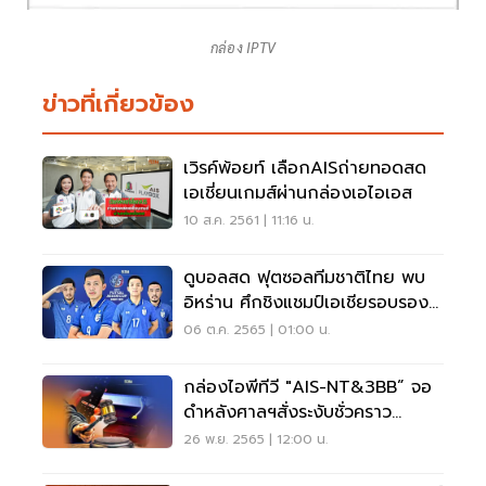
กล่อง IPTV
ข่าวที่เกี่ยวข้อง
เวิรค์พ้อยท์ เลือกAISถ่ายทอดสด
เอเชี่ยนเกมส์ผ่านกล่องเอไอเอส
10 ส.ค. 2561 | 11:16 น.
ดูบอลสด ฟุตซอลทีมชาติไทย พบ
อิหร่าน ศึกชิงแชมป์เอเชียรอบรอง
ชนะเลิศ
06 ต.ค. 2565 | 01:00 น.
กล่องไอพีทีวี "AIS-NT&3BB” จอ
ดำหลังศาลฯสั่งระงับชั่วคราว
ถ่ายทอดสดบอลโลก
26 พ.ย. 2565 | 12:00 น.