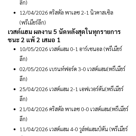
ลีก)
12/04/2026 คริสตัล พาเลซ 2-1 นิวคาสเซิล
(พรีเมียร์ลีก)
เวสต์แฮม ผลงาน 5 นัดหลังสุดในทุกรายการ
ชนะ 2 แพ้ 2 เสมอ 1
10/05/2026 เวสต์แฮม 0-1 อาร์เซนอล (พรีเมียร์
ลีก)
02/05/2026 เบรนท์ฟอร์ด 3-0 เวสต์แฮม(พรีเมียร์
ลีก)
25/04/2026 เวสต์แฮม 2-1 เอฟเวอร์ตัน(พรีเมียร์
ลีก)
21/04/2026 คริสตัล พาเลซ 0-0 เวสต์แฮม(พรีเมียร์
ลีก)
11/04/2026 เวสต์แฮม 4-0 วูล์ฟแฮมป์ตัน (พรีเมียร์