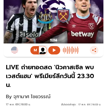
LIVE ถ่ายทอดสด 'นิวคาสเซิล พบ
เวสต์แฮม' พรีเมียร์ลีกวันนี้ 23.30
น.
By
จุฑามาศ ไชยวรรณ์
17 พ.ค. 69 | 16:00 น.
อัปเดตล่าสุด :
17 พ.ค. 69 | 16:03 น.