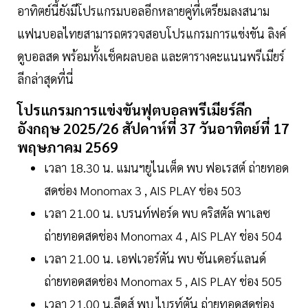
อาทิตย์นี้ยังมีโปรแกรมบอลอีกหลายคู่ที่เตรียมลงสนาม
แฟนบอลไทยสามารถตรวจสอบโปรแกรมการแข่งขัน ลิงค์
ดูบอลสด พร้อมทั้งเช็คผลบอล และตารางคะแนนพรีเมียร์
ลีกล่าสุดที่นี่
โปรแกรมการแข่งขันฟุตบอลพรีเมียร์ลีก
อังกฤษ 2025/26 สัปดาห์ที่ 37 วันอาทิตย์ที่ 17
พฤษภาคม 2569
เวลา 18.30 น. แมนฯยูไนเต็ด พบ ฟอเรสต์ ถ่ายทอด
สดช่อง Monomax 3 , AIS PLAY ช่อง 503
เวลา 21.00 น. เบรนท์ฟอร์ด พบ คริสตัล พาเลซ
ถ่ายทอดสดช่อง Monomax 4 , AIS PLAY ช่อง 504
เวลา 21.00 น. เอฟเวอร์ตัน พบ ซันเดอร์แลนด์
ถ่ายทอดสดช่อง Monomax 5 , AIS PLAY ช่อง 505
เวลา 21.00 น.ลีดส์ พบ ไบรท์ตัน ถ่ายทอดสดช่อง