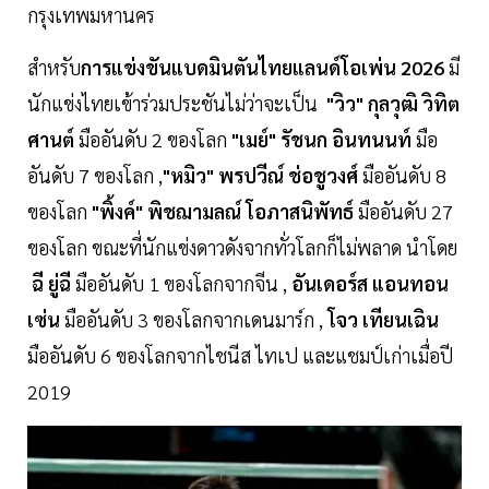
กรุงเทพมหานคร
สำหรับ
การแข่งขันแบดมินตันไทยแลนด์โอเพ่น 2026
มี
นักแข่งไทยเข้าร่วมประชันไม่ว่าจะเป็น
"วิว" กุลวุฒิ วิทิต
ศานต์
มืออันดับ 2 ของโลก
"เมย์" รัชนก อินทนนท์
มือ
อันดับ 7 ของโลก ,
"หมิว" พรปวีณ์ ช่อชูวงศ์
มืออันดับ 8
ของโลก
"พิ้งค์" พิชฌามลณ์ โอภาสนิพัทธ์
มืออันดับ 27
ของโลก ขณะที่นักแข่งดาวดังจากทั่วโลกก็ไม่พลาด นำโดย
ฉี ยู่ฉี
มืออันดับ 1 ของโลกจากจีน ,
อันเดอร์ส แอนทอน
เซ่น
มืออันดับ 3 ของโลกจากเดนมาร์ก ,
โจว เทียนเฉิน
มืออันดับ 6 ของโลกจากไชนีส ไทเป และแชมป์เก่าเมื่อปี
2019