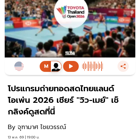
โปรแกรมถ่ายทอดสดไทยแลนด์
โอเพ่น 2026 เชียร์ "วิว-เมย์" เช็
กลิงค์ดูสดที่นี่
By
จุฑามาศ ไชยวรรณ์
13 พ.ค. 69 | 19:00 น.