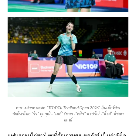
ตารางถ่ายทอดสด "TOYOTA Thailand Open 2026" ลุ้นเชียร์ทัพ
นักกีฬาไทย "วิว" กุลวุฒิ - "เมย์" รัชนก -"หมิว" พรปวีณ์ -"พิ้งค์" พิชฌา
มลณ์
แฟนลูกขนไก่ชาวไทยที่ต้องการชมและเชียร์ เป็นกำลังใจ