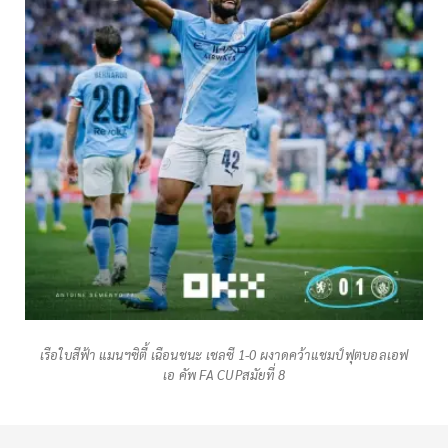
เรือใบสีฟ้า แมนฯซิตี้ เฉือนชนะ เชลซี 1-0 ผงาดคว้าแชมป์ฟุตบอลเอฟ
เอ คัพ FA CUPสมัยที่ 8