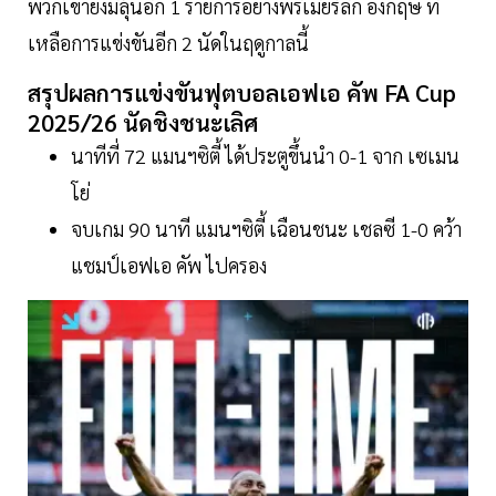
พวกเขายังมีลุ้นอีก 1 รายการอย่างพรีเมียร์ลีก อังกฤษ ที่
เหลือการแข่งขันอีก 2 นัดในฤดูกาลนี้
สรุปผลการแข่งขันฟุตบอลเอฟเอ คัพ FA Cup
2025/26 นัดชิงชนะเลิศ
นาทีที่ 72 แมนฯซิตี้ ได้ประตูขึ้นนำ 0-1 จาก เซเมน
โย่
จบเกม 90 นาที แมนฯซิตี้ เฉือนชนะ เชลซี 1-0 คว้า
แชมป์เอฟเอ คัพ ไปครอง