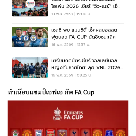
โอเพ่น 2026 เชียร์ "วิว-เมย์" เช็
กลิงค์ดูสดที่นี่
13 พ.ค. 2569 | 19:00 น.
เชลซี พบ แมนซิตี้ เช็คผลบอลสด
ฟุตบอล FA CUP นัดชิงชนะเลิศ
16 พ.ค. 2569 | 15:57 น.
เตรียมกดบัตรเชียร์'วอลเลย์บอล
หญิงทีมชาติไทย' ลุย VNL 2026
เช็กราคา ตารางแข่ง
16 พ.ค. 2569 | 08:25 น.
ทำเนียบแชมป์เอฟเอ คัพ FA Cup