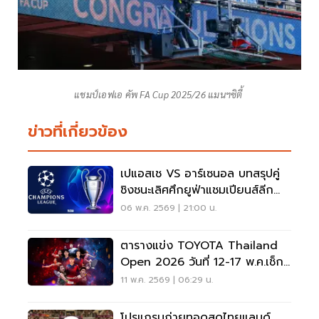
แชมป์เอฟเอ คัพ FA Cup 2025/26 แมนฯซิตี้
ข่าวที่เกี่ยวข้อง
เปแอสเช VS อาร์เซนอล บทสรุปคู่
ชิงชนะเลิศศึกยูฟ่าแชมเปียนส์ลีก
UCL2025/26
06 พ.ค. 2569 | 21:00 น.
ตารางแข่ง TOYOTA Thailand
Open 2026 วันที่ 12-17 พ.ค.เช็ก
โปรแกรม ลิงค์ถ่ายทอดสด
11 พ.ค. 2569 | 06:29 น.
โปรแกรมถ่ายทอดสดไทยแลนด์