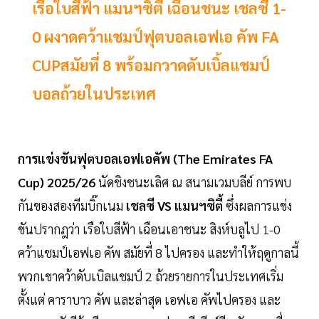
เรือใบสีฟ้า แมนฯซิตี้ เฉือนชนะ เชลซี 1-
0 ผงาดคว้าแชมป์ฟุตบอลเอฟเอ คัพ FA
CUPสมัยที่ 8 พร้อมกวาดดับเบิ้ลแชมป์
บอลถ้วยในประเทศ
การแข่งขันฟุตบอลเอฟเอคัพ (The Emirates FA
Cup) 2025/26
นัดชิงชนะเลิศ ณ สนามเวมบลีย์ การพบ
กันของสองทีมบิ๊กเนม
เชลซี VS แมนฯซิตี้
ซึ่งผลการแข่ง
ขันปรากฎว่า เรือใบสีฟ้า เฉือนเอาชนะ สิงห์บลูไป 1-0
คว้าแชมป์เอฟเอ คัพ สมัยที่ 8 ไปครอง และทำให้ฤดูกาลนี้
พวกเขาคว้าดับเบิลแชมป์ 2 ถ้วยรายการในประเทศเริ่ม
ตั้งแต่ คาราบาว คัพ และล่าสุด เอฟเอ คัพไปครอง และ