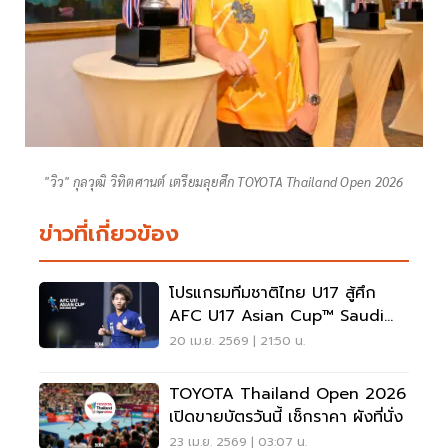
"วิว" กุลวุฒิ วิทิตศานต์ เตรียมลุยศึก TOYOTA Thailand Open 2026
ข่าวที่เกี่ยวข้อง
โปรแกรมทีมชาติไทย U17 สู้ศึก
AFC U17 Asian Cup™ Saudi
Arabia 2026
20 เม.ย. 2569 | 21:50 น.
TOYOTA Thailand Open 2026
เปิดขายบัตรวันนี้ เช็กราคา ผังที่นั่ง
23 เม.ย. 2569 | 03:07 น.