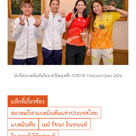
นักกีฬาแบดมินตันไทย เตรียมลุยศึก TOYOTA Thailand Open 2026
แท็กที่เกี่ยวข้อง
สมาคมกีฬาแบดมินตันแห่งประเทศไทย
แบดมินตัน
เมย์ รัชนก อินทนนท์
วิว กุลวุฒิ วิทิตศานต์