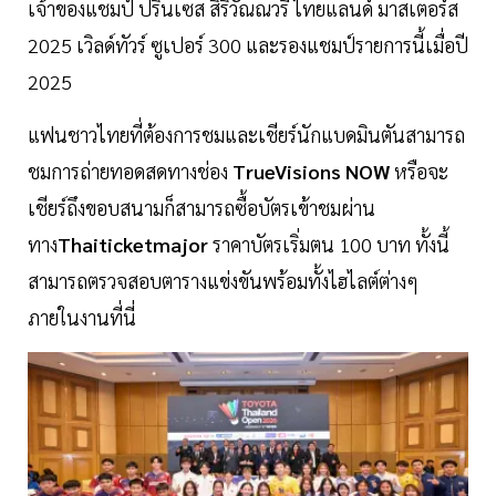
เจ้าของแชมป์ ปริ๊นเซส สิริวัณณวรี ไทยแลนด์ มาสเตอร์ส
2025 เวิลด์ทัวร์ ซูเปอร์ 300 และรองแชมป์รายการนี้เมื่อปี
2025
แฟนชาวไทยที่ต้องการชมและเชียร์นักแบดมินตันสามารถ
ชมการถ่ายทอดสดทางช่อง
TrueVisions NOW
หรือจะ
เชียร์ถึงขอบสนามก็สามารถซื้อบัตรเข้าชมผ่าน
ทาง
Thaiticketmajor
ราคาบัตรเริ่มตน 100 บาท ทั้งนี้
สามารถตรวจสอบตารางแข่งขันพร้อมทั้งไฮไลต์ต่างๆ
ภายในงานที่นี่