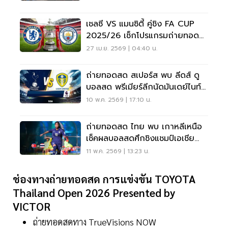
เชลซี VS แมนซิตี้ คู่ชิง FA CUP
2025/26 เช็กโปรแกรมถ่ายทอด
สด-เส้นทางสู่แชมป์
27 เม.ย. 2569 | 04:40 น.
ถ่ายทอดสด สเปอร์ส พบ ลีดส์ ดู
บอลสด พรีเมียร์ลีกนัดมันเดย์ไนท์
02.00 น.
10 พ.ค. 2569 | 17:10 น.
ถ่ายทอดสด ไทย พบ เกาหลีเหนือ
เช็คผลบอลสดศึกชิงแชมป์เอเชีย
U17 รอบ 8 ทีม
11 พ.ค. 2569 | 13:23 น.
ช่องทางถ่ายทอดสด การแข่งขัน TOYOTA
Thailand Open 2026 Presented by
VICTOR
ถ่ายทอดสดทาง TrueVisions NOW