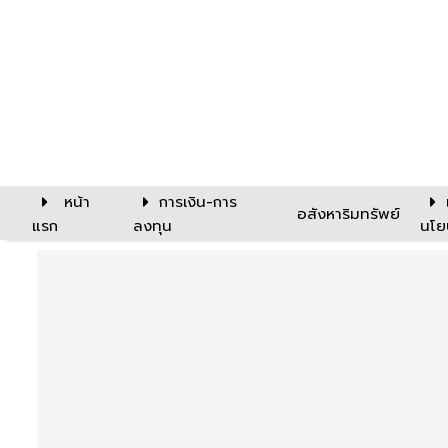
หน้า
การเงิน-การ
อสังหาริมทรัพย์
แรก
ลงทุน
นโย