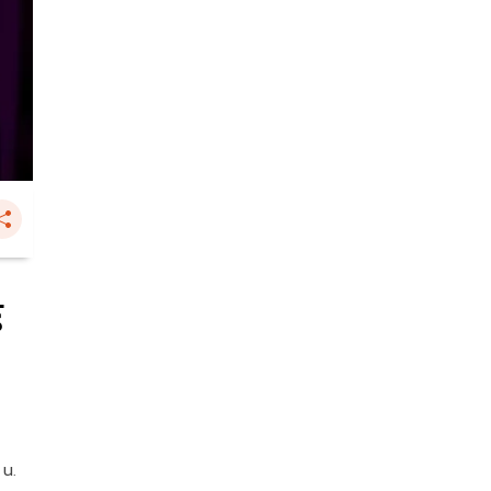
์
 น.