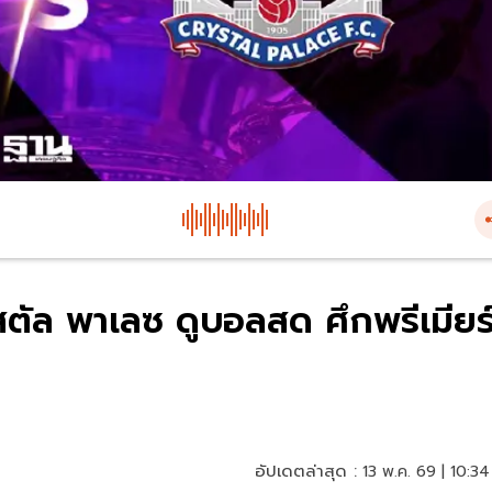
ตัล พาเลซ ดูบอลสด ศึกพรีเมียร
อัปเดตล่าสุด :
13 พ.ค. 69 | 10:34