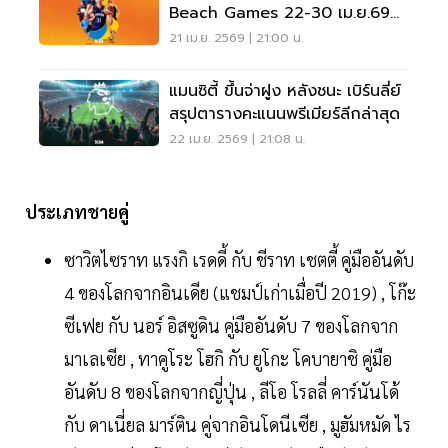
Beach Games 22-30 เม.ย.69
แนะลิงค์เชียร์ทีมชาติไทยที่นี่
21 เม.ย. 2569 | 21:00 น.
แมนซิตี้ ขึ้นจ่าฝูง หลังชนะ เบิร์น​ลี่ย์​
สรุปตารางคะแนนพรีเมียร์ลีกล่าสุด
22 เม.ย. 2569 | 21:08 น.
ประเภทชายคู่
ซาวิตไซราท แรงกิ เรดดี้ กับ ชีราท เชตตี้ คู่มืออันดับ
4 ของโลกจากอินเดีย (แชมป์เก่าเมื่อปี 2019) , โก๊ะ
ซีเฟย กับ นอร์ อิสซูดิน คู่มืออันดับ 7 ของโลกจาก
มาเลเซีย , ทาคูโระ โฮกิ กับ ยูโกะ โคบายาชิ คู่มือ
อันดับ 8 ของโลกจากญี่ปุ่น , ลีโอ โรลลี่ คาร์นันโด้
กับ ดาเนี่ยล มาร์ติน คู่จากอินโดนีเซีย , มูฮัมหมัด ไร