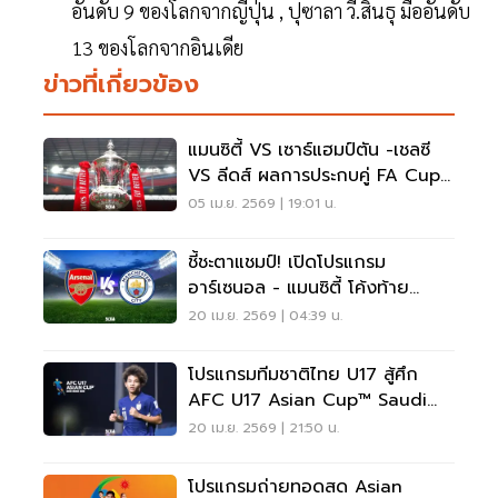
อันดับ 9 ของโลกจากญี่ปุ่น , ปุซาลา วี.สินธุ มืออันดับ
13 ของโลกจากอินเดีย
ข่าวที่เกี่ยวข้อง
แมนซิตี้ VS เซาธ์แฮมป์ตัน -เชลซี
VS ลีดส์ ผลการประกบคู่ FA Cup
รอบรองชนะเลิศ
05 เม.ย. 2569 | 19:01 น.
ชี้ชะตาแชมป์! เปิดโปรแกรม
อาร์เซนอล - แมนซิตี้ โค้งท้าย
2025/26 ใครหนักกว่ากัน
20 เม.ย. 2569 | 04:39 น.
โปรแกรมทีมชาติไทย U17 สู้ศึก
AFC U17 Asian Cup™ Saudi
Arabia 2026
20 เม.ย. 2569 | 21:50 น.
โปรแกรมถ่ายทอดสด Asian