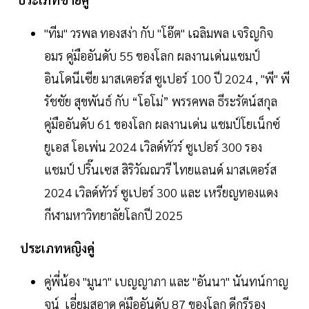
"ทีม" วรพล ทองสง่า กับ "โอ๊ต" เฉลิมพล เจริญกิจ
อมร คู่มืออันดับ 55 ของโลก ผลงานเด่นแชมป์
อินโดนีเซีย มาสเตอร์ส ซูเปอร์ 100 ปี 2024 , "พี" พี
รัชชัย สุขพันธ์ กับ “โอโม่” พรรคพล ธีระรัตน์สกุล
คู่มืออันดับ 61 ของโลก ผลงานเด่น แชมป์โยเน็กซ์
ยูเอส โอเพ่น 2024 เวิลด์ทัวร์ ซูเปอร์ 300 รอง
แชมป์ ปริ๊นเซส สิริวัณณวรี ไทยแลนด์ มาสเตอร์ส
2024 เวิลด์ทัวร์ ซูเปอร์ 300 และ เหรียญทองแดง
กีฬามหาวิทยาลัยโลกปี 2025
ประเภทหญิงคู่
คู่พี่น้อง "มูนา" เบญญาภา และ "อันนา" นันทน์กาญ
จน์ เอี่ยมสอาด คู่มืออันดับ 87 ของโลก ดีกรีรอง