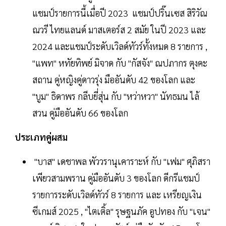
แชมป์รายการนี้เมื่อปี 2023 แชมป์ปริ๊นเซส สิริวัณ
ณวรี ไทยแลนด์ มาสเตอร์ส 2 สมัย ในปี 2023 และ
2024 และแชมป์ระดับเวิลด์ทัวร์ทั้งหมด 8 รายการ ,
"แพท" หทัยทิพย์ มิจาด กับ "กัสจัง" ณปภากร ตุงคะ
สถาน คู่หญิงคู่ดาวรุ่ง มืออันดับ 42 ของโลก และ
"บูม" ธิดาพร กลีบยี่สุ่น กับ "หว่าหวา" นัทธมน ไล้
สวน คู่มืออันดับ 66 ของโลก
ประเภทคู่ผสม
"บาส" เดชาพล พัววรานุเคาราะห์ กับ "เฟม" ศุภิสรา
เพียวสามพราน คู่มืออันดับ 3 ของโลก ดีกรีแชมป์
รายการระดับเวิลด์ทัวร์ 8 รายการ และ เหรียญเงิน
ซีเกมส์ 2025 , "ไตเติ้ล" รุษฐนภัค อูปทอง กับ "เจน"