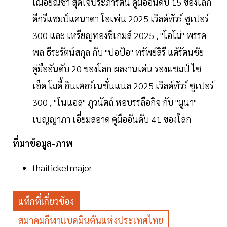
เฌอย์ณิชา สุดใจประภารัตน์ คู่มืออันดับ 15 ของโลก
ดีกรีแชมป์แคนาดา โอเพ่น 2025 เวิลด์ทัวร์ ซูเปอร์
300 และ เหรียญทองซีเกมส์ 2025 , "โอโม่" พรรค
พล ธีระรัตน์สกุล กับ "ปอป้อ" ทรัพย์สิรี แต้รัตนชัย
คู่มืออันดับ 20 ของโลก ผลงานเด่น รองแชมป์ ไซ
เอ็ด โมดี้ อินเตอร์เนชั่นแนล 2025 เวิลด์ทัวร์ ซูเปอร์
300 , "โนแอล" ภูวนัตถ์ หอบรรลือกิจ กับ "มูนา"
เบญญาภา เอี่ยมสอาด คู่มืออันดับ 41 ของโลก
ที่มาข้อมูล-ภาพ
thaiticketmajor
แท็กที่เกี่ยวข้อง
สมาคมกีฬาแบดมินตันแห่งประเทศไทย