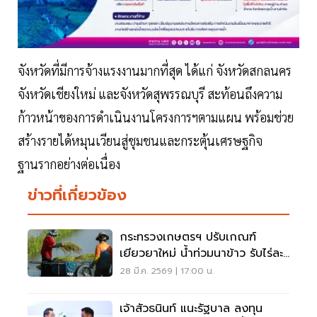
จังหวัดที่มีการจ้างแรงงานมากที่สุด ได้แก่ จังหวัดสกลนคร
จังหวัดเชียงใหม่ และจังหวัดสุพรรณบุรี สะท้อนถึงความ
ก้าวหน้าของการดำเนินงานโครงการฯตามแผน พร้อมช่วย
สร้างรายได้หมุนเวียนสู่ชุมชนและกระตุ้นเศรษฐกิจ
ฐานรากอย่างต่อเนื่อง
ข่าวที่เกี่ยวข้อง
กระทรวงเกษตรฯ ปรับเกณฑ์
เยียวยาใหม่ น้ำท่วมนาข้าว รับไร่ละ
2,240 บาท
28 มี.ค. 2569 | 17:00 น.
เจ้าสัวธนินท์ แนะรัฐบาล ลงทุน