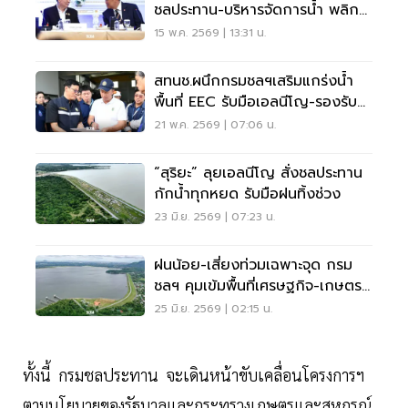
ชลประทาน-บริหารจัดการน้ำ พลิก
เศรษฐกิจฐานราก
15 พ.ค. 2569 | 13:31 น.
สทนช.ผนึกกรมชลฯเสริมแกร่งน้ำ
พื้นที่ EEC รับมือเอลนีโญ-รองรับ
ขยายตัวเศรษฐกิจ
21 พ.ค. 2569 | 07:06 น.
“สุริยะ” ลุยเอลนีโญ สั่งชลประทาน
กักน้ำทุกหยด รับมือฝนทิ้งช่วง
23 มิ.ย. 2569 | 07:23 น.
ฝนน้อย-เสี่ยงท่วมเฉพาะจุด กรม
ชลฯ คุมเข้มพื้นที่เศรษฐกิจ-เกษตร
ตลอดฤดูฝน
25 มิ.ย. 2569 | 02:15 น.
ทั้งนี้ กรมชลประทาน จะเดินหน้าขับเคลื่อนโครงการฯ
ตามนโยบายของรัฐบาลและกระทรวงเกษตรและสหกรณ์