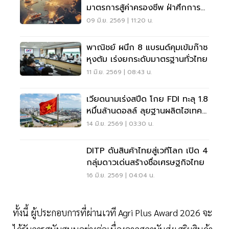
มาตรการสู้ค่าครองชีพ ฝ่าศึกการ
ค้าโลก
09 มิ.ย. 2569 | 11:20 น.
พาณิชย์ ผนึก 8 แบรนด์คุมเข้มก๊าซ
หุงต้ม เร่งยกระดับมาตรฐานทั่วไทย
11 มิ.ย. 2569 | 08:43 น.
เวียดนามเร่งสปีด โกย FDI ทะลุ 1.8
หมื่นล้านดอลล์ ลุยฐานผลิตไฮเทค
โลก
14 มิ.ย. 2569 | 03:30 น.
DITP ดันสินค้าไทยสู่เวทีโลก เปิด 4
กลุ่มดาวเด่นสร้างชื่อเศรษฐกิจไทย
16 มิ.ย. 2569 | 04:04 น.
ทั้งนี้ ผู้ประกอบการที่ผ่านเวที Agri Plus Award 2026 จะ