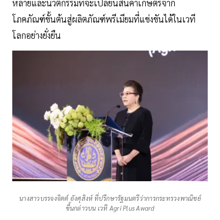
หลายและนวัตกรรมที่จะเปลี่ยนสินค้าเกษตรจาก
โภคภัณฑ์ขั้นต้นสู่ผลิตภัณฑ์พรีเมียมที่แข่งขันได้ในเวที
โลกอย่างยั่งยืน
นางสาวบรรจงจิตต์ อังศุสิงห์ ที่ปรึกษารัฐมนตรีว่าการกระทรวงพาณิชย์
ขึ้นกล่าวบน เวที Agri Plus Award