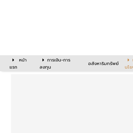
หน้า
การเงิน-การ
อสังหาริมทรัพย์
แรก
ลงทุน
นโย