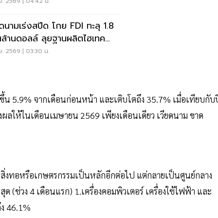
.ย. 2569 | 04:42 น.
ยดนามเร่งสปีด โกย FDI ทะลุ 1.8
่นล้านดอลล์ ลุยฐานผลิตไฮเทค
ก
.ย. 2569 | 03:30 น.
ิ่มขึ้น 5.9% จากเดือนก่อนหน้า และเติบโตถึง 35.7% เมื่อเทียบกับป
่งผลให้ในเดือนเมษายน 2569 เพียงเดือนเดียว เวียดนาม ขาด
พาสิ่งทอหรือเกษตรกรรมเป็นหลักอีกต่อไป แต่กลายเป็นศูนย์กลาง
ุด (ช่วง 4 เดือนแรก) 1.เครื่องคอมพิวเตอร์ เครื่องใช้ไฟฟ้า และ
ดถึง 46.1%