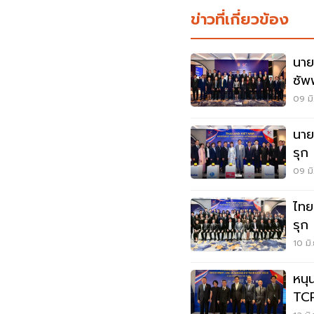
ข่าวที่เกี่ยวข้อง
นาย
ซัพ
09 มิ
นาย
รุก
เที
09 มิ
ไทย
รุก
ล้า
10 มิ
หนุ
TCP