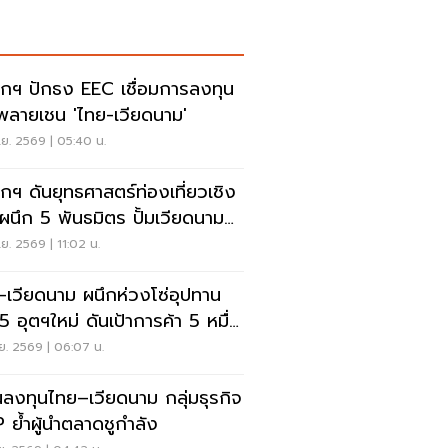
กฯ ปักธง EEC เชื่อมการลงทุน
พลายเชน 'ไทย-เวียดนาม'
.ย. 2569 | 05:40 น.
กฯ ดันยุทธศาสตร์ท่องเที่ยวเชิง
 ผนึก 5 พันธมิตร ปั้มเวียดนาม
่ยวไทย 1 ล้านคน
.ย. 2569 | 11:02 น.
-เวียดนาม ผนึกห่วงโซ่อุปทาน
 5 อุตฯใหม่ ดันเป้าการค้า 5 หมื่น
นดอลลาร์
.ย. 2569 | 06:07 น.
นลงทุนไทย–เวียดนาม กลุ่มธุรกิจ
 ย้ำผู้นำตลาดชูกำลัง