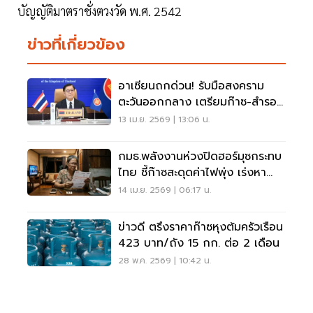
บัญญัติมาตราชั่งตวงวัด พ.ศ. 2542
ข่าวที่เกี่ยวข้อง
อาเซียนถกด่วน! รับมือสงคราม
ตะวันออกกลาง เตรียมก๊าซ-สำรอง
อาหารสู้โลกวิกฤต
13 เม.ย. 2569 | 13:06 น.
กมธ.พลังงานห่วงปิดฮอร์มุซกระทบ
ไทย ชี้ก๊าซสะดุดค่าไฟพุ่ง เร่งหา
พลังงานสำรอง
14 เม.ย. 2569 | 06:17 น.
ข่าวดี ตรึงราคาก๊าซหุงต้มครัวเรือน
423 บาท/ถัง 15 กก. ต่อ 2 เดือน
28 พ.ค. 2569 | 10:42 น.