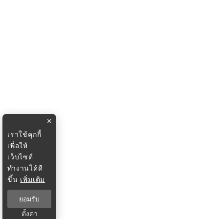
×
เราใช้คุกกี้
เพื่อให้
เว็บไซต์
ทำงานได้ดี
ขึ้น
เพิ่มเติม
ยอมรับ
ตั้งค่า