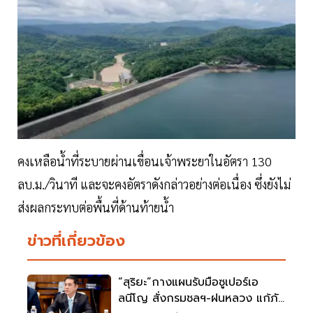
คงเหลือน้ำที่ระบายผ่านเขื่อนเจ้าพระยาในอัตรา 130
ลบ.ม./วินาที และจะคงอัตราดังกล่าวอย่างต่อเนื่อง ซึ่งยังไม่
ส่งผลกระทบต่อพื้นที่ด้านท้ายน้ำ
ข่าวที่เกี่ยวข้อง
“สุริยะ”กางแผนรับมือซูเปอร์เอ
ลนีโญ สั่งกรมชลฯ-ฝนหลวง แก้ภัย