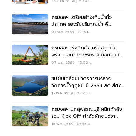
แล้งเกษตรกร
26 เม.ย. 2569 | 11:48 น.
กรมชลฯ เตรียมอ่างเก็บน้ำทั่ว
ประเทศ รองรับปริมาณน้ำเพิ่ม
03 พ.ค. 2569 | 12:15 น.
กรมชลฯ เร่งติดตั้งเครื่องสูบน้ำ
พร้อมลุยกำจัดวัชพืช รับมือภัยแล้ง
ทั่วประเทศ
07 พ.ค. 2569 | 10:02 น.
ชป.ขับเคลื่อนมาตรการบริหาร
จัดการน้ำฤดูฝน ปี 2569 ลดเสี่ยง
อุทกภัย ลดผลกระทบประชาชน
15 พ.ค. 2569 | 08:55 น.
กรมชลฯ บุกสุพรรณบุรี ผนึกกำลัง
ร่วม Kick Off กำจัดผักตบชวา
เพิ่มทางน้ำรับต้นฝน
16 พ.ค. 2569 | 05:55 น.