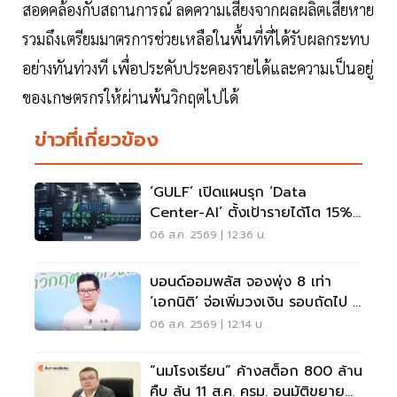
สอดคล้องกับสถานการณ์ ลดความเสี่ยงจากผลผลิตเสียหาย
รวมถึงเตรียมมาตรการช่วยเหลือในพื้นที่ที่ได้รับผลกระทบ
อย่างทันท่วงที เพื่อประคับประคองรายได้และความเป็นอยู่
ของเกษตรกรให้ผ่านพ้นวิกฤตไปได้
ข่าวที่เกี่ยวข้อง
‘GULF’ เปิดแผนรุก ‘Data
Center-AI’ ตั้งเป้ารายได้โต 15%
เดินหน้าลงทุนยุโรป
06 ส.ค. 2569 | 12:36 น.
บอนด์ออมพลัส จองพุ่ง 8 เท่า
‘เอกนิติ’ จ่อเพิ่มวงเงิน รอบถัดไป 4
ก.ย.นี้
06 ส.ค. 2569 | 12:14 น.
“นมโรงเรียน” ค้างสต็อก 800 ล้าน
คืบ ลุ้น 11 ส.ค. ครม. อนุมัติขยาย