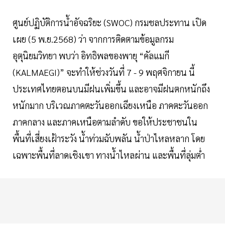
ศูนย์ปฏิบัติการน้ำอัจฉริยะ (SWOC) กรมชลประทาน เปิด
เผย (5 พ.ย.2568) ว่า จากการติดตามข้อมูลกรม
อุตุนิยมวิทยา พบว่า อิทธิพลของพายุ “คัลแมกี
(KALMAEGI)” จะทำให้ช่วงวันที่ 7 - 9 พฤศจิกายน นี้
ประเทศไทยตอนบนมีฝนเพิ่มขึ้น และอาจมีฝนตกหนักถึง
หนักมาก บริเวณภาคตะวันออกเฉียงเหนือ ภาคตะวันออก
ภาคกลาง และภาคเหนือตามลำดับ ขอให้ประชาชนใน
พื้นที่เสี่ยงเฝ้าระวัง น้ำท่วมฉับพลัน น้ำป่าไหลหลาก โดย
เฉพาะพื้นที่ลาดเชิงเขา ทางน้ำไหลผ่าน และพื้นที่ลุ่มต่ำ