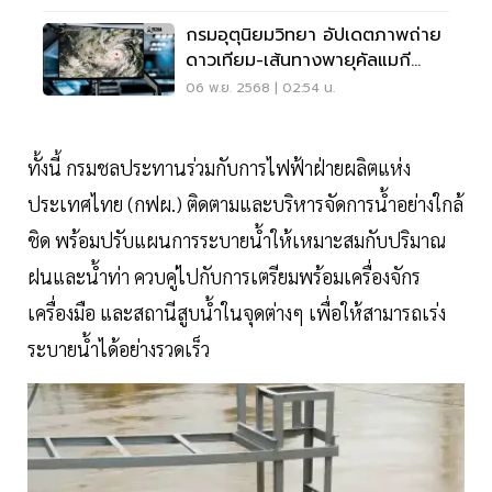
กรมอุตุนิยมวิทยา อัปเดตภาพถ่าย
ดาวเทียม-เส้นทางพายุคัลแมกี
ล่าสุด 6 พ.ย.68
06 พ.ย. 2568 | 02:54 น.
ทั้งนี้ กรมชลประทานร่วมกับการไฟฟ้าฝ่ายผลิตแห่ง
ประเทศไทย (กฟผ.) ติดตามและบริหารจัดการน้ำอย่างใกล้
ชิด พร้อมปรับแผนการระบายน้ำให้เหมาะสมกับปริมาณ
ฝนและน้ำท่า ควบคู่ไปกับการเตรียมพร้อมเครื่องจักร
เครื่องมือ และสถานีสูบน้ำในจุดต่างๆ เพื่อให้สามารถเร่ง
ระบายน้ำได้อย่างรวดเร็ว