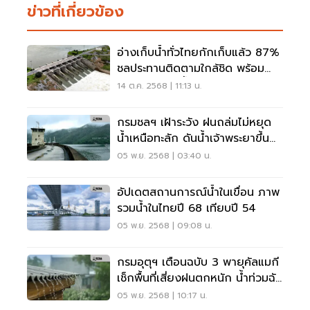
ข่าวที่เกี่ยวข้อง
อ่างเก็บน้ำทั่วไทยกักเก็บแล้ว 87%
ชลประทานติดตามใกล้ชิด พร้อม
บริหารจัดการน้ำต่อเนื่อง
14 ต.ค. 2568 | 11:13 น.
กรมชลฯ เฝ้าระวัง ฝนถล่มไม่หยุด
น้ำเหนือทะลัก ดันน้ำเจ้าพระยาขึ้น
อีกระลอก
05 พ.ย. 2568 | 03:40 น.
อัปเดตสถานการณ์น้ำในเขื่อน ภาพ
รวมน้ำในไทยปี 68 เทียบปี 54
05 พ.ย. 2568 | 09:08 น.
กรมอุตุฯ เตือนฉบับ 3 พายุคัลแมกี
เช็กพื้นที่เสี่ยงฝนตกหนัก น้ำท่วมฉับ
พลัน
05 พ.ย. 2568 | 10:17 น.