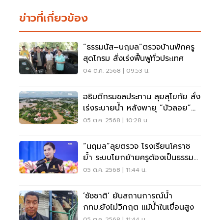
ข่าวที่เกี่ยวข้อง
“ธรรมนัส–นฤมล”ตรวจบ้านพักครู
สุดโทรม สั่งเร่งฟื้นฟูทั่วประเทศ
04 ต.ค. 2568 | 09:53 น.
อธิบดีกรมชลประทาน ลุยสุโขทัย สั่ง
เร่งระบายน้ำ หลังพายุ “บัวลอย”
พัดถล่ม
05 ต.ค. 2568 | 10:28 น.
“นฤมล”ลุยตรวจ โรงเรียนโคราช
ย้ำ ระบบโยกย้ายครูต้องเป็นธรรม
ห้ามทุจริต
05 ต.ค. 2568 | 11:44 น.
’ชัชชาติ‘ ยันสถานการณ์น้ำ
กทม.ยังไม่วิกฤต แม้น้ำในเขื่อนสูง
05 ต.ค. 2568 | 11:44 น.