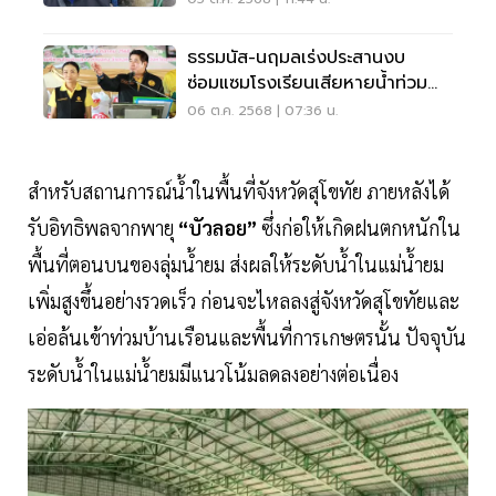
ธรรมนัส-นฤมลเร่งประสานงบ
ซ่อมแซมโรงเรียนเสียหายน้ำท่วม
สุโขทัย
06 ต.ค. 2568 | 07:36 น.
สำหรับสถานการณ์น้ำในพื้นที่จังหวัดสุโขทัย ภายหลังได้
รับอิทธิพลจากพายุ
“บัวลอย”
ซึ่งก่อให้เกิดฝนตกหนักใน
พื้นที่ตอนบนของลุ่มน้ำยม ส่งผลให้ระดับน้ำในแม่น้ำยม
เพิ่มสูงขึ้นอย่างรวดเร็ว ก่อนจะไหลลงสู่จังหวัดสุโขทัยและ
เอ่อล้นเข้าท่วมบ้านเรือนและพื้นที่การเกษตรนั้น ปัจจุบัน
ระดับน้ำในแม่น้ำยมมีแนวโน้มลดลงอย่างต่อเนื่อง