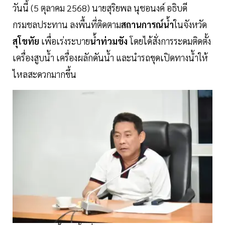
วันนี้ (5 ตุลาคม 2568) นายสุริยพล นุชอนงค์ อธิบดี
กรมชลประทาน ลงพื้นที่ติดตาม
สถานการณ์น้ำ
ในจังหวัด
สุโขทัย
เพื่อเร่งระบาย
น้ำท่วมขัง
โดยได้สั่งการระดมติดตั้ง
เครื่องสูบน้ำ เครื่องผลักดันน้ำ และนำรถขุดเปิดทางน้ำให้
ไหลสะดวกมากขึ้น