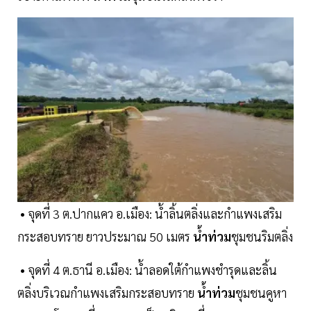
• จุดที่ 3 ต.ปากแคว อ.เมือง: น้ำลิ้นตลิ่งและกำแพงเสริม
กระสอบทราย ยาวประมาณ 50 เมตร
น้ำท่วม
ชุมชนริมตลิ่ง
• จุดที่ 4 ต.ธานี อ.เมือง: น้ำลอดใต้กำแพงชำรุดและลิ้น
ตลิ่งบริเวณกำแพงเสริมกระสอบทราย
น้ำท่วม
ชุมชนคูหา