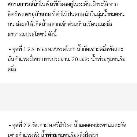
สถานการณ์น้ำ
ในพื้นที่ยังคงอยู่ในระดับเฝ้าระวัง จาก
อิทธิพล
พายุบัวลอย
ที่ทำให้ฝนตกหนักในลุ่มน้ำยมตอน
บน ส่งผลให้เกิดน้ำหลากเข้าท่วมบ้านเรือนและสิ่ง
สาธารณประโยชน์ ดังนี้
• จุดที่ 1 ต.ท่าทอง อ.สวรรคโลก: น้ำกัดเซาะตลิ่งพังและ
ล้นกำแพงฝั่งขวา ยาวประมาณ 20 เมตร น้ำท่วมชุมชนริม
ตลิ่ง
• จุดที่ 2 ต.วัดเกาะ อ.ศรีสำโรง: น้ำลอดคอสะพานและกัด
เซาะกำแพงพัง
น้ำท่วม
ชุมชนริมตลิ่งฝั่งขวา