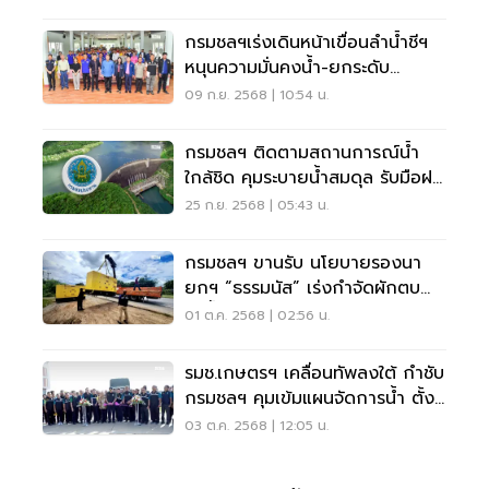
กรมชลฯเร่งเดินหน้าเขื่อนลำน้ำชีฯ
หนุนความมั่นคงน้ำ-ยกระดับ
คุณภาพชีวิตชาวชัยภูมิ
09 ก.ย. 2568 | 10:54 น.
กรมชลฯ ติดตามสถานการณ์น้ำ
ใกล้ชิด คุมระบายน้ำสมดุล รับมือฝน
ตกหนักปลายกันยายน
25 ก.ย. 2568 | 05:43 น.
กรมชลฯ ขานรับ นโยบายรองนา
ยกฯ “ธรรมนัส” เร่งกำจัดผักตบ
ลำน้ำสาขาทั่วประเทศ
01 ต.ค. 2568 | 02:56 น.
รมช.เกษตรฯ เคลื่อนทัพลงใต้ กำชับ
กรมชลฯ คุมเข้มแผนจัดการน้ำ ตั้ง
รับอุทกภัยนราธิวาส
03 ต.ค. 2568 | 12:05 น.