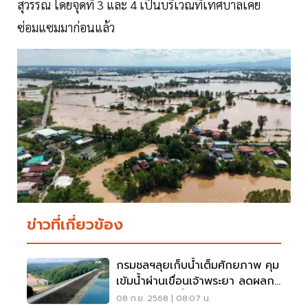
สุวรรณ โดยจุดที่ 3 และ 4 เป็นบริเวณที่เทศบาลเคย
ซ่อมแซมมาก่อนแล้ว
ข่าวที่เกี่ยวข้อง
กรมชลฯลุยเก็บน้ำเต็มศักยภาพ คุม
เข้มน้ำผ่านเขื่อนเจ้าพระยา ลดผลก
ระทบด้านท้ายน้ำ
08 ก.ย. 2568 | 08:07 น.