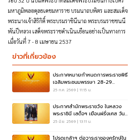
รอบ 32 ปี นับแต่พระบาทสมเด็จพระบรมชนกาธิเบศร
มหาภูมิพลอดุลยเดชมหาราช บรมนาถบพิตร และสมเด็จ
พระนางเจ้าสิริกิติ์ พระบรมราชินีนาถ พระบรมราชชนนี
พันปีหลวง เสด็จพระราชดำเนินเยือนอย่างเป็นทางการ
เมื่อวันที่ 7 - 8 เมษายน 2537
ข่าวที่เกี่ยวข้อง
ประกาศหมายกำหนดการพระราชพิธี
เฉลิมพระชนมพรรษา 28-29
กรกฎาคม 2569
25 ก.ค. 2569 | 11:15 น.
ประกาศสำนักพระราชวัง ในหลวง
พระราชินี เสด็จฯ เยือนฝรั่งเศส วันที่
28 มิ.ย.-2 ก.ค.นี้
25 มิ.ย. 2569 | 13:11 น.
โปรดเกล้าฯ ต่อวาระราชองครักษ์ใน