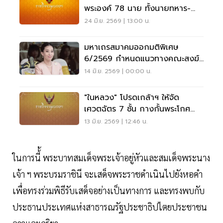
พระองค์ 78 นาย ทั้งนายทหาร-
ตำรวจ
24 มิ.ย. 2569 | 13:00 น.
มหาเถรสมาคมออกมติพิเศษ
6/2569 กำหนดแนวทางคณะสงฆ์
จัดพิธีบำเพ็ญกุศลอุทิศถวายแด่
14 มิ.ย. 2569 | 00:00 น.
เจ้าฟ้าพัชรกิติยาภาฯ
"ในหลวง" โปรดเกล้าฯ ให้จัด
เศวตฉัตร 7 ชั้น กางกั้นพระโกศ
"สมเด็จเจ้าฟ้าพัชรกิติยาภาฯ"
13 มิ.ย. 2569 | 12:46 น.
ในการนี้้ พระบาทสมเด็จพระเจ้าอยู่หัวและสมเด็จพระนาง
เจ้า ฯ พระบรมราชินี จะเสด็จพระราชดำเนินไปยังหอคำ
เพื่อทรงร่วมพิธีรับเสด็จอย่างเป็นทางการ และทรงพบกับ
ประธานประเทศแห่งสาธารณรัฐประชาธิปไตยประชาชน