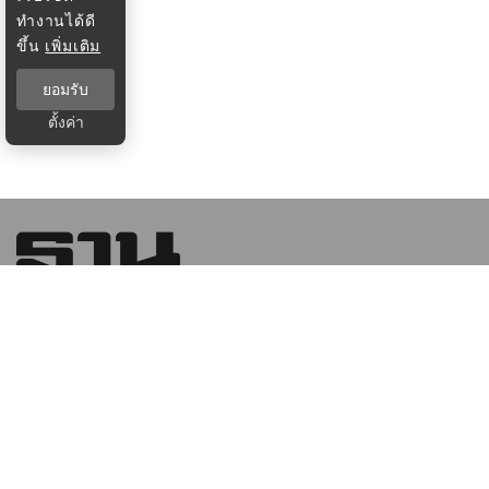
ทำงานได้ดี
ขึ้น
เพิ่มเติม
ยอมรับ
ตั้งค่า
บริษัท ฐานเศรษฐกิจ มัลติมีเดีย จํากัด 1854 ชั้น 8 ถนนเทพ
รัตน แขวงบางนาใต้ เขตบางนา กรุงเทพฯ 10260