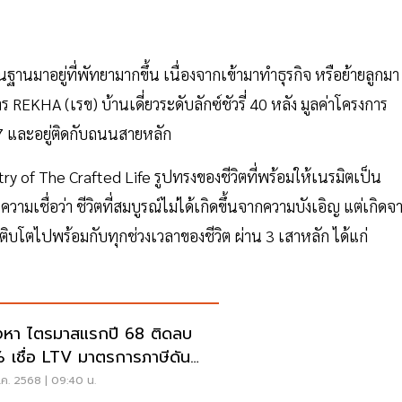
ถิ่นฐานมาอยู่ที่พัทยามากขึ้น เนื่องจากเข้ามาทำธุรกิจ หรือย้ายลูกมา
 REKHA (เรข) บ้านเดี่ยวระดับลักซ์ชัวรี่ 40 หลัง มูลค่าโครงการ
 7 และอยู่ติดกับถนนสายหลัก
 of The Crafted Life รูปทรงของชีวิตที่พร้อมให้เนรมิตเป็น
มเชื่อว่า ชีวิตที่สมบูรณ์ไม่ได้เกิดขึ้นจากความบังเอิญ แต่เกิดจ
โตไปพร้อมกับทุกช่วงเวลาของชีวิต ผ่าน 3 เสาหลัก ได้แก่
งหา ไตรมาสแรกปี 68 ติดลบ
 เชื่อ LTV มาตรการภาษีดัน
ขายฟื้น
ค. 2568 | 09:40 น.