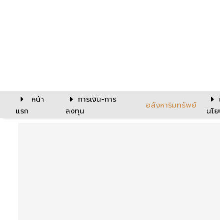
หน้า
การเงิน-การ
อสังหาริมทรัพย์
แรก
ลงทุน
นโย