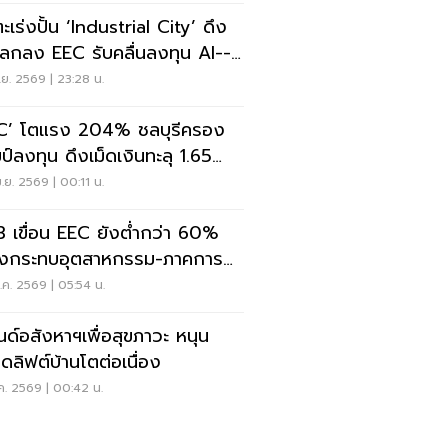
ะเร่งปั้น ‘Industrial City’ ดึง
โลกลง EEC รับคลื่นลงทุน AI--
a Center
.ย. 2569 | 23:28 น.
C’ โตแรง 204% ชลบุรีครอง
ป์ลงทุน ดึงเม็ดเงินทะลุ 1.65
นล้าน
.ย. 2569 | 00:11 น.
 3 เขื่อน EEC ยังต่ำกว่า 60%
่ยงกระทบอุตสาหกรรม-ภาคการ
ต
ค. 2569 | 05:54 น.
นด์อสังหาฯเพื่อสุขภาวะ หนุน
ดลิฟต์บ้านโตต่อเนื่อง
ค. 2569 | 00:42 น.