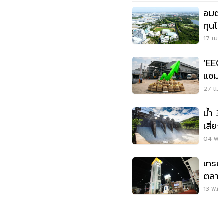
อมต
ทุน
Dat
17 เม
‘EE
แชม
หมื่
27 เม
น้ำ
เสี
ผลิ
04 พ.
เทร
ตลา
13 พ.