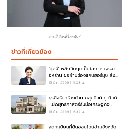
ดารณี ฉัตรพิริยะพันธ์
ข่าวที่เกี่ยวข้อง
'ศุภจี' พลิกวิกฤตเป็นโอกาส เจรจา
อิหร่าน ขอผ่านช่องแคบฮอร์มุช ส่ง
สินค้าไปตะวันออกกลาง-รับน้ำมัน
15 มี.ค. 2569 | 11:08 น.
กลับไทย
ธุรกิจรับสร้างบ้าน กลุ่มบิวท์ ทู บิวด์
เปิดยุทธศาสตร์รับมือเศรษฐกิจ
ผันผวน
15 มี.ค. 2569 | 13:37 น.
จดทะเบียนที่ดินออนไลน์ข้ามจังหวัด