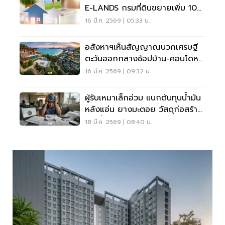
E-LANDS กรมที่ดินขยายเพิ่ม 10
จังหวัด
16 มี.ค. 2569 | 05:33 น.
อสังหาฯเห็นสัญญาณบวกเศรษฐี
ตะวันออกกลางช้อปบ้าน-คอนโดหรู
ในไทย จี้รัฐบาลทำแพ็กเกจดึงกำลัง
16 มี.ค. 2569 | 09:32 น.
ซื้อ
ผู้รับเหมาเล็กอ่วม แบกต้นทุนน้ำมัน
หลังแอ่น ยางมะตอย วัสดุก่อสร้าง
พุ่ง ซ้ำเติมเศรษฐกิจ-แบงก์เข้มสิน
18 มี.ค. 2569 | 08:40 น.
เชื่อ