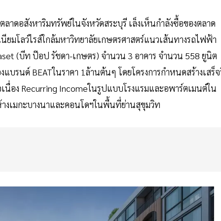
าตลาดอสังหาริมทรัพย์ในจังหวัดสระบุรี เล็งเห็นกำลังซื้อของตลาด
ดมิเนียมโลว์ไรส์ใกล้มหาวิทยาลัยเกษตรศาสตร์แนวเส้นทางรถไฟฟ้า
Kaset (บีท ป๊อป รัชดา-เกษตร) จำนวน 3 อาคาร จำนวน 558 ยูนิต
ของแบรนด์ BEATในราคา 1ล้านต้นๆ โดยโครงการกำหนดสร้างเสร็จ
่อเนื่อง Recurring Incomeในรูปแบบโรงแรมและอพาร์ตเมนต์ใน
้ห้างเมกะบางนาและคอนโดฯในพื้นที่ย่านสุขุมวิท