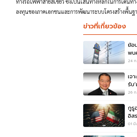
ทางรถไฟฟ้าสายสีเขียว ซึ่งเป็นเส้นทางหลักในการเดินท
ลงทุนของภาคเอกชนและการพัฒนาระบบโครงสร้างพื้นฐา
ข่าวที่เกี่ยวข้อง
ย้อ
พบค
ยูส
24 ก.
เจา
รับ‘
ส์ 
26 ก.
ที่ด
กูร
อิส
ไท
01 มี