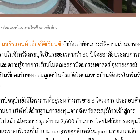
ร์ธแลนด์ แนวรถไฟฟ้าสายสีเขียว
นอร์ธแลนด์ เอ็กซ์พีเรียนซ์
จำกัดเล่าย้อนประวัติความเป็นมาขอ
นวราบในจังหวัดสระบุรีเป็นระยะเวลากว่า 30 ปีโดยอาศัยประสบการณ
วและความรู้จากการเรียนในคณะสถาปัตยกรรมศาสตร์ จุฬาลงกรณ์
นที่ยอมรับของกลุ่มลูกค้าในจังหวัดโดยเฉพาะบ้านจัดสรรในพื้นที
ร
ทปัจจุบันยังมีโครงการที่อยู่ระหว่างการขาย 3 โครงการ ประกอบด้
่านมา บริษัทได้ย้ายฐานการลงทุนจากจังหวัดสระบุรีก้าวเข้าสู่การ
าไปแล้ว 4โครงการ มูลค่ารวม 2,600 ล้านบาท โดยโฟกัสการลงทุน
ดยเฉพาะบริเวณที่เป็น &quot;กระดูกสันหลัง&quot;เกาะแนวเส้น