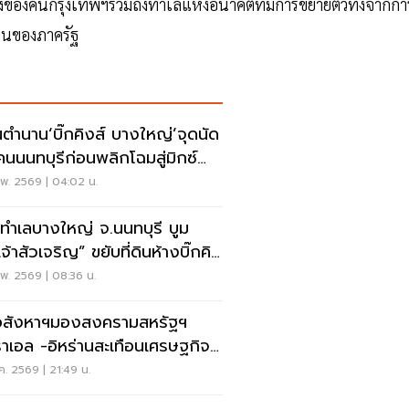
างของคนกรุงเทพฯรวมถึงทำเลแห่งอนาคตที่มีการขยายตัวทั้งจากกา
นของภาครัฐ
นตำนาน‘บิ๊กคิงส์ บางใหญ่’จุดนัด
นนนทบุรีก่อนพลิกโฉมสู่มิกซ์
'เจ้าสัวเจริญ'
พ. 2569 | 04:02 น.
ะทำเลบางใหญ่ จ.นนทบุรี บูม
เจ้าสัวเจริญ” ขยับที่ดินห้างบิ๊กคิง
ติดรถไฟฟ้าสายสีม่วง ดันราคา
พ. 2569 | 08:36 น.
ินพุ่ง
ูอสังหาฯมองสงครามสหรัฐฯ
ราเอล -อิหร่านสะเทือนเศรษฐกิจ
ย
.ค. 2569 | 21:49 น.