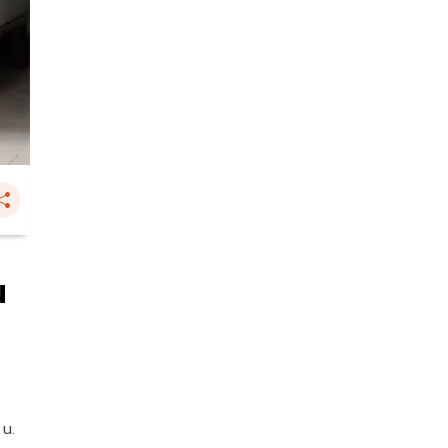
น
 น.