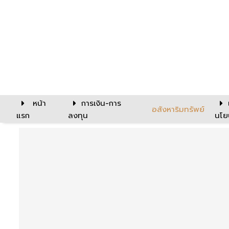
หน้า
การเงิน-การ
อสังหาริมทรัพย์
แรก
ลงทุน
นโย