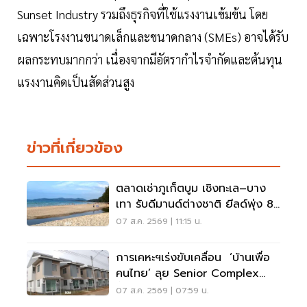
Sunset Industry รวมถึงธุรกิจที่ใช้แรงงานเข้มข้น โดย
เฉพาะโรงงานขนาดเล็กและขนาดกลาง (SMEs) อาจได้รับ
ผลกระทบมากกว่า เนื่องจากมีอัตรากำไรจำกัดและต้นทุน
แรงงานคิดเป็นสัดส่วนสูง
ข่าวที่เกี่ยวข้อง
ตลาดเช่าภูเก็ตบูม เชิงทะเล–บาง
เทา รับดีมานด์ต่างชาติ ยีลด์พุ่ง 8-
12%
07 ส.ค. 2569 | 11:15 น.
การเคหะฯเร่งขับเคลื่อน ‘บ้านเพื่อ
คนไทย’ ลุย Senior Complex
ฟื้นฟูเมือง
07 ส.ค. 2569 | 07:59 น.