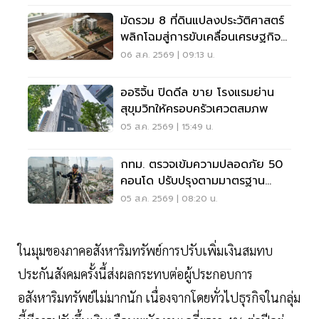
มัดรวม 8 ที่ดินแปลงประวัติศาสตร์
พลิกโฉมสู่การขับเคลื่อนเศรษฐกิจ
เมือง
06 ส.ค. 2569 | 09:13 น.
ออริจิ้น ปิดดีล ขาย โรงแรมย่าน
สุขุมวิทให้ครอบครัวเศวตสมภพ
05 ส.ค. 2569 | 15:49 น.
กทม. ตรวจเข้มความปลอดภัย 50
คอนโด ปรับปรุงตามมาตรฐาน
เคร่งครัด
05 ส.ค. 2569 | 08:20 น.
ในมุมของภาคอสังหาริมทรัพย์การปรับเพิ่มเงินสมทบ
ประกันสังคมครั้งนี้ส่งผลกระทบต่อผู้ประกอบการ
อสังหาริมทรัพย์ไม่มากนัก เนื่องจากโดยทั่วไปธุรกิจในกลุ่ม